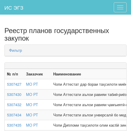
ИС ЭГЗ
Toggle
naviga
Реестр планов государственных
закупок
Фильтр
№ п/п
Заказчик
Наименование
5307427
МО РТ
Чопи Аттестат дар бораи таҳсилоти миёнаи
5307430
МО РТ
Чопи Аттестати аълои равияи табиӣ-риёзӣ 
5307432
МО РТ
Чопи Аттестати аълои равияи ҷамъиятӣ-гум
5307434
МО РТ
Чопи Аттестати аълои унверсалӣ бо медали
5307435
МО РТ
Чопи Дипломи таҳсилоти олии касбӣ зинаи