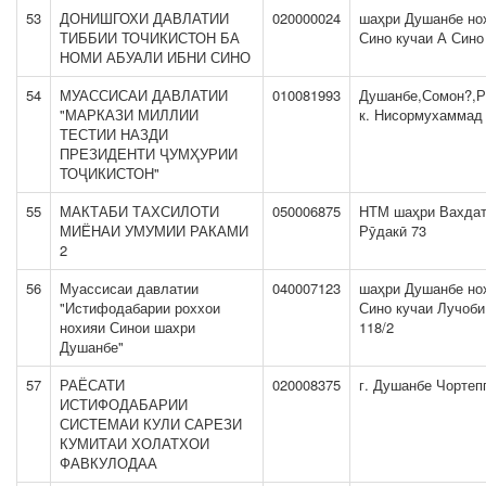
53
ДОНИШГОХИ ДАВЛАТИИ
020000024
шаҳри Душанбе но
ТИББИИ ТОЧИКИСТОН БА
Сино кучаи А Сино
НОМИ АБУАЛИ ИБНИ СИНО
54
МУАССИСАИ ДАВЛАТИИ
010081993
Душанбе,Сомон?,Р
"МАРКАЗИ МИЛЛИИ
к. Нисормухаммад
ТЕСТИИ НАЗДИ
ПРЕЗИДЕНТИ ҶУМҲУРИИ
ТОҶИКИСТОН"
55
МАКТАБИ ТАХСИЛОТИ
050006875
НТМ шаҳри Вахдат
МИЁНАИ УМУМИИ РАКАМИ
Рӯдакӣ 73
2
56
Муассисаи давлатии
040007123
шаҳри Душанбе но
"Истифодабарии роххои
Сино кучаи Лучоби
нохияи Синои шахри
118/2
Душанбе"
57
РАЁСАТИ
020008375
г. Душанбе Чортеп
ИСТИФОДАБАРИИ
СИСТЕМАИ КУЛИ САРЕЗИ
КУМИТАИ ХОЛАТХОИ
ФАВКУЛОДАА