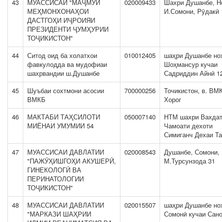
43
МУАССИСАИ "МАҶМӮИ
020009433
Шахри Душанбе, Н
МЕҲМОНХОНАҲОИ
И.Сомони, Рӯдакӣ 
ДАСТГОҲИ ИҶРОИЯИ
ПРЕЗИДЕНТИ ҶУМҲУРИИ
ТОҶИКИСТОН"
44
Ситод оид ба холатхои
010012405
шаҳри Душанбе но
фавкулодда ва мудофиаи
Шоҳмансур кучаи
шахрвандии ш.Душанбе
Садриддин Айнӣ 1
45
Шуъбаи сохтмони асосии
700000256
Точикистон, в. ВМ
ВМКБ
Хорог
46
МАКТАБИ ТАҲСИЛОТИ
050007140
НТМ шахри Вахда
МИЁНАИ УМУМИИ 54
Чамоати дехоти
Симиганч Дехаи Та
47
МУАССИСАИ ДАВЛАТИИ
020008543
Душанбе, Сомони,
"ПАЖӮҲИШГОҲИ АКУШЕРӢ,
М.Турсунзода 31
ГИНЕКОЛОГӢ ВА
ПЕРИНАТОЛОГИИ
ТОҶИКИСТОН"
48
МУАССИСАИ ДАВЛАТИИ
020015507
шаҳри Душанбе но
"МАРКАЗИ ШАҲРИИ
Сомонӣ кучаи Сано