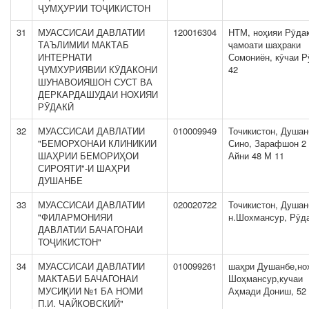
ҶУМҲУРИИ ТОҶИКИСТОН
31
МУАССИСАИ ДАВЛАТИИ
120016304
НТМ, ноҳияи Рӯдак
ТАЪЛИМИИ МАКТАБ
ҷамоати шаҳраки
ИНТЕРНАТИ
Сомониён, кӯчаи Р
ҶУМХУРИЯВИИ КӮДАКОНИ
42
ШУНАВОИЯШОН СУСТ ВА
ДЕРКАРДАШУДАИ НОХИЯИ
РӮДАКӢ
32
МУАССИСАИ ДАВЛАТИИ
010009949
Точикистон, Душан
"БЕМОРХОНАИ КЛИНИКИИ
Сино, Зарафшон 2 
ШАҲРИИ БЕМОРИҲОИ
Айни 48 М 11
СИРОЯТИ"-И ШАҲРИ
ДУШАНБЕ
33
МУАССИСАИ ДАВЛАТИИ
020020722
Точикистон, Душан
"ФИЛАРМОНИЯИ
н.Шохмансур, Рӯда
ДАВЛАТИИ БАЧАГОНАИ
ТОҶИКИСТОН"
34
МУАССИСАИ ДАВЛАТИИ
010099261
шаҳри Душанбе,но
МАКТАБИ БАЧАГОНАИ
Шоҳмансур,кучаи
МУСИҚИИ №1 БА НОМИ
Аҳмади Дониш, 52
П.И. ЧАЙКОВСКИЙ"