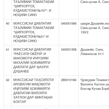
ТАЪЛИМИИ ТОМАКТАБИИ
Сино,кучаи А, Сино
"ШИРХОРГОҲ
КӮДАКИСТОНИ №157"- И
НОҲИЯИ СИНО
40
МУАССИСАИ ДАВЛАТИИ
040051566
шаҳри Душанбе,но
ТАЪЛИМИИ ТОМАКТАБИИ
Сино,кучаи А, Сино
"ШИРХОРГОҲ
130/2
КӮДАКИСТОНИ №31"-И
НОҲИЯИ СИНО
41
МУАССИСАИ ДАВЛАТИИ
040001358
Душанбе, Сино,
"РАЁСАТИ ОБЁРӢ" И
Ломоносов 31/1
МАКОМОТИ ИЧРОИЯИ
МАХАЛИИ ҲОКИМИЯТИ
ДАВЛАТИ ДАР ШАХРИ
ДУШАНБЕ
42
МУАССИСАИ ТАҲСИЛОТИ
280010184
Ҷумҳурии Тоҷикис
ИЛОВАГИИ МАҚОМОТИ
Вилояти Хатлон ш
ИҶРОИЯИ ҲОКИМИЯТИ
Бохтар Кучаи Борб
ДАВЛАТИИ ВИЛОЯТИ
ХАТЛОН ДАР МИНТАҚАИ
БОХТАР