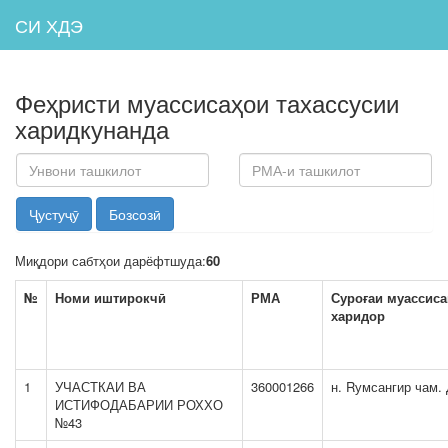
СИ ХДЭ
Феҳристи муассисаҳои тахассусии
харидкунанда
Унвони
РМА-
ташкилот
и
ташкилот
Миқдори сабтҳои дарёфтшуда:
60
№
Номи иштирокчӣ
РМА
Суроғаи муассиса
харидор
1
УЧАСТКАИ ВА
360001266
н. Rумсангир чам.
ИСТИФОДАБАРИИ РОХХО
№43