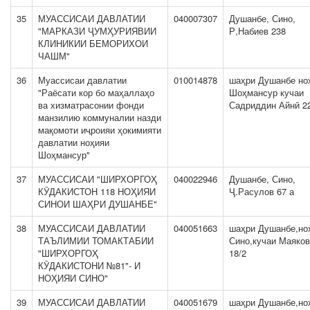
35
МУАССИСАИ ДАВЛАТИИ
040007307
Душанбе, Сино,
"МАРКАЗИ ҶУМҲУРИЯВИИ
Р,Набиев 238
КЛИНИКИИ БЕМОРИХОИ
ЧАШМ"
36
Муассисаи давлатии
010014878
шаҳри Душанбе но
"Раёсати кор бо маҳаллаҳо
Шоҳмансур кучаи
ва хизматрасонии фонди
Садриддин Айнӣ 2
манзилию коммуналии назди
мақомоти иҷроияи ҳокимияти
давлатии ноҳияи
Шоҳмансур"
37
МУАССИСАИ "ШИРХОРГОҲ
040022946
Душанбе, Сино,
КӮДАКИСТОН 118 НОҲИЯИ
Ҷ.Расулов 67 а
СИНОИ ШАҲРИ ДУШАНБЕ"
38
МУАССИСАИ ДАВЛАТИИ
040051663
шаҳри Душанбе,но
ТАЪЛИМИИ ТОМАКТАБИИ
Сино,кучаи Маяков
"ШИРХОРГОҲ
18/2
КӮДАКИСТОНИ №81"- И
НОҲИЯИ СИНО"
39
МУАССИСАИ ДАВЛАТИИ
040051679
шаҳри Душанбе,но