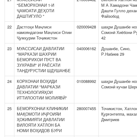
"БЕМОРХОНАИ 1-И
М А Хамадони Чам
ҶАМОАТИ ДЕҲОТИ
Дашти Гулло деха
ДАШТИГУЛО "
Файзобод
22
Дастгоҳи Маҷлиси
020009428
шаҳри Душанбе но
намояндагони Маҷлиси Олии
Сомонӣ Хиёбони Р
Ҷумҳурии Тоҷикистон
42
23
МУАССИСАИ ДАВЛАТИИ
040006162
Душанбе, Сино,
"МАРКАЗИ ШАХРИИ
Р.Набиев 29
БЕМОРИХОИ ПУСТ ВА
ЗУХРАВИ" И РАЁСАТИ
ТАНДУРУСТИИ ШДУШАНБЕ
24
КОРХОНАИ ВОҲИДИ
010088992
шаҳри Душанбе но
ДАВЛАТИИ "МАРКАЗИ
Сомонӣ кучаи Шер
ТЕХНОЛОГИЯҲОИ
ИТТИЛООТИИ МОЛИЯВӢ"
25
БЕМОРХОНАИ КЛИНИКИИ
280007455
Точикистон, Хатло
МАҚОМОТИ ИҶРОИЯИ
Қурғонтеппа, маха
ҲОКИМИЯТИ ДАВЛАТИИ
Дмитриев
ВИЛОЯТИ ХАТЛОН БА
НОМИ ВОҲИДОВ БУРИ