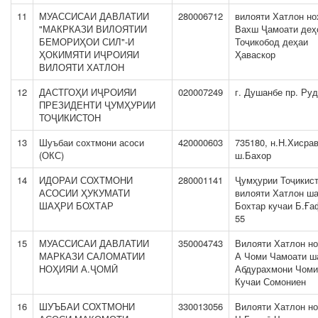
11
МУАССИСАИ ДАВЛАТИИ
280006712
вилояти Хатлон но
"МАКРКАЗИ ВИЛОЯТИИ
Вахш Ҷамоати деҳ
БЕМОРИҲОИ СИЛ"-И
Тоҷикобод деҳаи
ҲОКИМЯТИ ИҶРОИЯИ
Ҳаваскор
ВИЛОЯТИ ХАТЛОН
12
ДАСТГОҲИ ИҶРОИЯИ
020007249
г. Душанбе пр. Руд
ПРЕЗИДЕНТИ ҶУМҲУРИИ
ТОҶИКИСТОН
13
Шуъбаи сохтмони асоси
420000603
735180, н.Н.Хисра
(ОКС)
ш.Бахор
14
ИДОРАИ СОХТМОНИ
280001141
Ҷумҳурии Тоҷикис
АСОСИИ ҲУКУМАТИ
вилояти Хатлон ш
ШАҲРИ БОХТАР
Бохтар кучаи Б.Ға
55
15
МУАССИСАИ ДАВЛАТИИ
350004743
Вилояти Хатлон н
МАРКАЗИ САЛОМАТИИ
А Чоми Чамоати ш
НОҲИЯИ А.ҶОМӢ
Абдурахмони Чоми
Кучаи Сомониен
16
ШУЪБАИ СОХТМОНИ
330013056
Вилояти Хатлон н