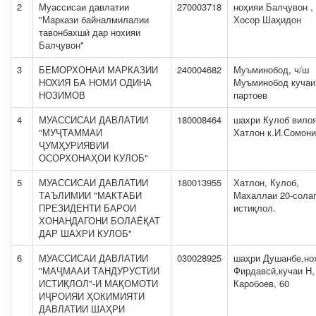
2
Муассисаи давлатии
270003718
ноҳияи Балҷувон ,
"Маркази байналмилалии
Хосор Шаҳидон
тавонбахшӣ дар нохияи
Балҷувон"
3
БЕМОРХОНАИ МАРКАЗИИ
240004682
Муъминобод, ч/ш
НОХИЯ БА НОМИ ОДИНА
Муъминобод кучаи
НОЗИМОВ
партоев
4
МУАССИСАИ ДАВЛАТИИ
180008464
шахри Кулоб вило
"МУҶТАММАИ
Хатлон к.И.Сомони
ҶУМҲУРИЯВИИ
ОСОРХОНАҲОИ КУЛОБ"
5
МУАССИСАИ ДАВЛАТИИ
180013955
Хатлон, Кулоб,
ТАЪЛИМИИ "МАКТАБИ
Махаллаи 20-сола
ПРЕЗИДЕНТИ БАРОИ
истиқлол.
ХОНАНДАГОНИ БОЛАЁҚАТ
ДАР ШАХРИ КУЛОБ"
6
МУАССИСАИ ДАВЛАТИИ
030028925
шаҳри Душанбе,но
"МАҶМААИ ТАНДУРУСТИИ
Фирдавсӣ,кучаи Н,
ИСТИҚЛОЛ"-И МАҚОМОТИ
Каробоев, 60
ИҶРОИЯИ ҲОКИМИЯТИ
ДАВЛАТИИ ШАҲРИ