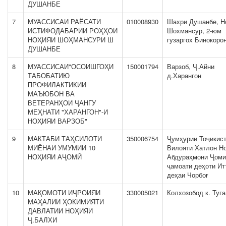
ДУШАНБЕ
7
МУАССИСАИ РАЁСАТИ
010008930
Шахри Душанбе, Н
ИСТИФОДАБАРИИ РОҲҲОИ
Шохмансур, 2-юм
НОҲИЯИ ШОҲМАНСУРИ Ш
гузаргох Бинокоро
ДУШАНБЕ
8
МУАССИСАИ"ОСОИШГОҲИ
150001794
Варзоб, Ҷ.Айни
ТАБОБАТИЮ
д.Харангон
ПРОФИЛАКТИКИИ
МАЪЮБОН ВА
ВЕТЕРАНҲОИ ҶАНГУ
МЕҲНАТИ "ХАРАНГОН"-И
НОҲИЯИ ВАРЗОБ"
9
МАКТАБИ ТАҲСИЛОТИ
350006754
Ҷумҳурии Тоҷикис
МИЁНАИ УМУМИИ 10
Вилояти Хатлон Н
НОҲИЯИ АҶОМӢ
Абдураҳмони Ҷоми
ҷамоати деҳоти И
деҳаи Чорбоғ
10
МАҚОМОТИ ИҶРОИЯИ
330005021
Колхозобод к. Туга
МАҲАЛИИ ҲОКИМИЯТИ
ДАВЛАТИИ НОҲИЯИ
Ҷ.БАЛХИ