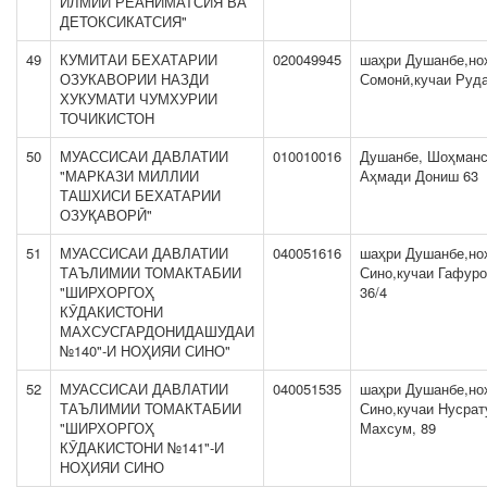
ИЛМИИ РЕАНИМАТСИЯ ВА
ДЕТОКСИКАТСИЯ"
49
КУМИТАИ БЕХАТАРИИ
020049945
шаҳри Душанбе,но
ОЗУКАВОРИИ НАЗДИ
Сомонӣ,кучаи Руда
ХУКУМАТИ ЧУМХУРИИ
ТОЧИКИСТОН
50
МУАССИСАИ ДАВЛАТИИ
010010016
Душанбе, Шоҳманс
"МАРКАЗИ МИЛЛИИ
Аҳмади Дониш 63
ТАШХИСИ БЕХАТАРИИ
ОЗУҚАВОРӢ"
51
МУАССИСАИ ДАВЛАТИИ
040051616
шаҳри Душанбе,но
ТАЪЛИМИИ ТОМАКТАБИИ
Сино,кучаи Гафуро
"ШИРХОРГОҲ
36/4
КӮДАКИСТОНИ
МАХСУСГАРДОНИДАШУДАИ
№140"-И НОҲИЯИ СИНО"
52
МУАССИСАИ ДАВЛАТИИ
040051535
шаҳри Душанбе,но
ТАЪЛИМИИ ТОМАКТАБИИ
Сино,кучаи Нусра
"ШИРХОРГОҲ
Махсум, 89
КӮДАКИСТОНИ №141"-И
НОҲИЯИ СИНО