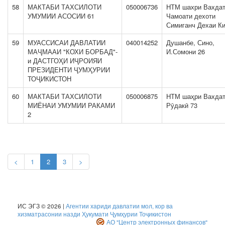
58
МАКТАБИ ТАХСИЛОТИ
050006736
НТМ шахри Вахда
УМУМИИ АСОСИИ 61
Чамоати дехоти
Симиганч Дехаи К
59
МУАССИСАИ ДАВЛАТИИ
040014252
Душанбе, Сино,
МАҶМААИ "КОХИ БОРБАД"-
И.Сомони 26
и ДАСТГОҲИ ИҶРОИЯИ
ПРЕЗИДЕНТИ ҶУМҲУРИИ
ТОҶИКИСТОН
60
МАКТАБИ ТАХСИЛОТИ
050006875
НТМ шаҳри Вахдат
МИЁНАИ УМУМИИ РАКАМИ
Рӯдакӣ 73
2
<
1
2
3
>
ИС ЭГЗ © 2026 |
Агентии хариди давлатии мол, кор ва
хизматрасонии назди Ҳукумати Ҷумҳурии Тоҷикистон
АО "Центр электронных финансов"