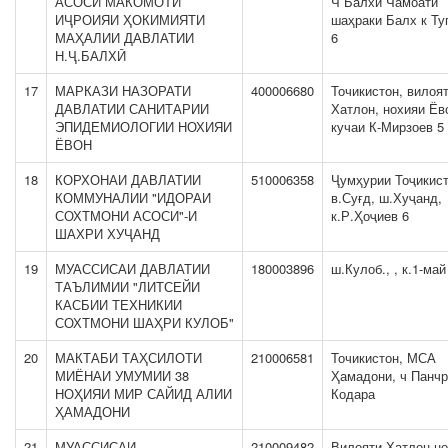
АСОСИ МАКОМОТИ
Ч Балхӣ Чамоати
ИҶРОИЯИ ҲОКИМИЯТИ
шаҳраки Балх к Ту
МАҲАЛИИ ДАВЛАТИИ
6
Н.Ҷ.БАЛХӢ
17
МАРКАЗИ НАЗОРАТИ
400006680
Точикистон, вилоя
ДАВЛАТИИ САНИТАРИИ
Хатлон, нохияи Ёв
ЭПИДЕМИОЛОГИИ НОХИЯИ
кучаи К-Мирзоев 5
ЁВОН
18
КОРХОНАИ ДАВЛАТИИ
510006358
Ҷумҳурии Тоҷикист
КОММУНАЛИИ "ИДОРАИ
в.Суғд, ш.Хуҷанд,
СОХТМОНИ АСОСИ"-И
к.Р.Ҳоҷиев 6
ШАХРИ ХУҶАНД
19
МУАССИСАИ ДАВЛАТИИ
180003896
ш.Кулоб., , к.1-май
ТАЪЛИМИИ "ЛИТСЕЙИ
КАСБИИ ТЕХНИКИИ
СОХТМОНИ ШАҲРИ КУЛОБ"
20
МАКТАБИ ТАҲСИЛОТИ
210006581
Точикистон, МСА
МИЁНАИ УМУМИИ 38
Ҳамадони, ч Панчр
НОҲИЯИ МИР САЙИД АЛИИ
Кодара
ҲАМАДОНИ
21
МУАССИСАИ
210009482
Вилояти Хатлон н