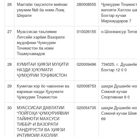
26
Мактаби таҳсилоти миёнаи
280008555
Ҷумҳурии Тоҷикис
умумии №6 ба номи Лоиқ
вилояти Хатлон ш
Шерали
Бохтар кучаи
Мирзоқодиров 7
27
Муассисаи таълимии
010026155
н.Шохмансур Титов
Литсейи харбии Вазорати
мудофиаи Чумхурии
Точикистон ба номи
Тошмухамадов
28
КУМИТАИ ҲИФЗИ МУҲИТИ
020009496
734025, г. Душанбе
НАЗДИ ҲУКУМАТИ
Бохтар 12 0 0
ҶУМҲУРИИ ТОҶИКИСТОН
29
Кумитаи кор бо чавонони ва
020008753
шаҳри Душанбе но
варзиши назди Ҳукумати
Сомонӣ кучаи
Ҷумҳурии Тоҷикистон
Спортивная 6 0
30
МУАССИСАИ ДАВЛАТИИ
020054735
шаҳри Душанбе но
"ПОЙГОҲИ ҶУМҲУРИЯВИИ
Сомонӣ кучаи Шев
ТАЙИНОТИ МАХСУСИ
69
ТИББӢ"-И ВАЗОРАТИ
ТАНДУРУСТИ ВА ҲИФЗИ
ИҶТИМОИИ АҲОЛИИ