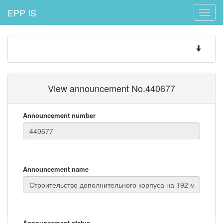
EPP IS
Toggle
naviga
Toggle
navigatio
View announcement No.440677
Announcement number
Announcement name
Announcement status