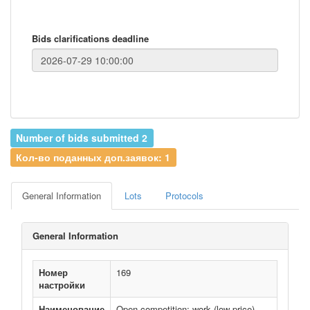
Bids clarifications deadline
Number of bids submitted 2
Кол-во поданных доп.заявок: 1
General Information
Lots
Protocols
General Information
Номер
169
настройки
Наименование
Open competition: work (low price)