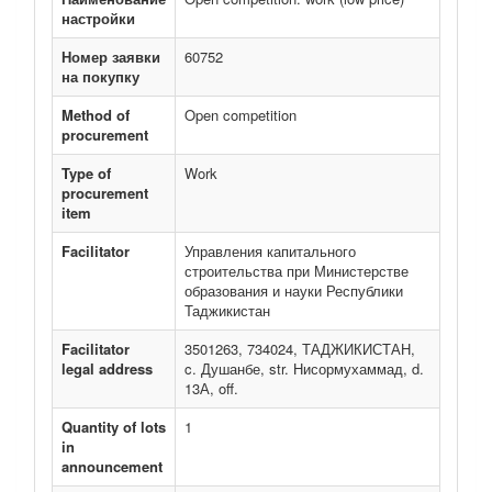
настройки
Номер заявки
60752
на покупку
Method of
Open competition
procurement
Type of
Work
procurement
item
Facilitator
Управления капитального
строительства при Министерстве
образования и науки Республики
Таджикистан
Facilitator
3501263, 734024, ТАДЖИКИСТАН,
legal address
c. Душанбе, str. Нисормухаммад, d.
13А, off.
Quantity of lots
1
in
announcement