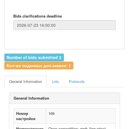
Bids clarifications deadline
Number of bids submitted 2
Кол-во поданных доп.заявок: 1
General Information
Lots
Protocols
General Information
Номер
169
настройки
Наименование
Open competition: work (low price)