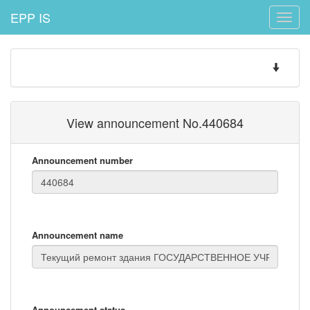
EPP IS
Toggle
naviga
Toggle
navigatio
View announcement No.440684
Announcement number
Announcement name
Announcement status