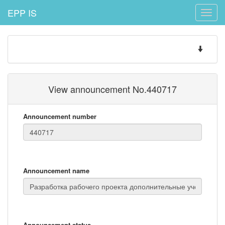
EPP IS
Toggle
naviga
Toggle
navigatio
View announcement No.440717
Announcement number
Announcement name
Announcement status