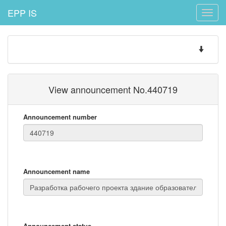
EPP IS
Toggle
naviga
Toggle
navigatio
View announcement No.440719
Announcement number
Announcement name
Announcement status