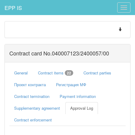
EPP IS
Toggle
naviga
Toggle
navigatio
Contract card No.040007123/2400057/00
General
Contract items
Contract parties
22
Проект контракта
Регистрация МФ
Contract termination
Payment information
Supplementary agreement
Approval Log
Contract enforcement