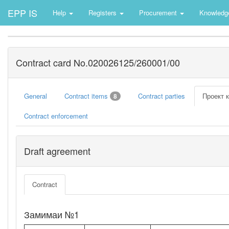
EPP IS
Help
Registers
Procurement
Knowledg
Contract card No.020026125/260001/00
General
Contract items
Contract parties
Проект 
8
Contract enforcement
Draft agreement
Contract
Замимаи №1