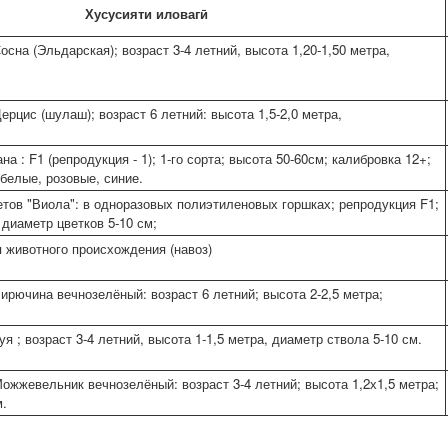
Хусусияти иловагӣ
сна (Эльдарская); возраст 3-4 летний, высота 1,20-1,50 метра,
рцис (шулаш); возраст 6 летний: высота 1,5-2,0 метра,
а : F1 (репродукция - 1); 1-го сорта; высота 50-60см; калибровка 12+;
белые, розовые, синие.
тов "Виола": в одноразовых полиэтиленовых горшках; репродукция F1;
 диаметр цветков 5-10 см;
 животного происхождения (навоз)
ирючина вечнозелёный: возраст 6 летний; высота 2-2,5 метра;
я ; возраст 3-4 летний, высота 1-1,5 метра, диаметр ствола 5-10 см.
ожжевельник вечнозелёный: возраст 3-4 летний; высота 1,2х1,5 метра;
м.