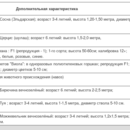
Дополнительная характеристика
осна (Эльдарская); возраст 3-4 летний, высота 1,20-1,50 метра, диамет
ерцис (шулаш); возраст 6 летний: высота 1,5-2,0 метра,
на : F1 (репродукция - 1); 1-го сорта; высота 50-60см; калибровка 12+;
, белые, розовые, синие.
етов "Виола": в одноразовых полиэтиленовых горшках; репродукция F1;
; диаметр цветков 5-10 см;
я животного происхождения (навоз)
Бирючина вечнозелёный: возраст 6 летний; высота 2-2,5 метра;
уя ; возраст 3-4 летний, высота 1-1,5 метра, диаметр ствола 5-10 см.
Можжевельник вечнозелёный: возраст 3-4 летний; высота 1,2х1,5 метра;
см.