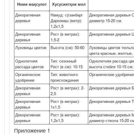
Номи маҳсулот
Хусусиятҳои мол
Декоративная
Намуд: сӯзанбарг
Декоративная деревья Со
деревья
Дарозиаш (метр):
диаметр 15-20 см.
1,2х1,5
Декоративная
Рост (в метрах):
Декоративная деревья Це
деревья
1,5-2
Луковицы цветов
Высота (см): 50-60
Луковицы цветов тюльпан
цвета красные, желтые, 
Однолетняя
Тип: сезонный
Однолетняя рассада цве
рассада цветов
Рост (в см): 10-15
высота стебля 10-15 см;
Органическое
Тип: животного
Органические удобрения
удобрение
происхождения
Декоративная
Рост (в метрах): 2-
Декоративная деревья Б
деревья
2,5
Декоративная
Рост (в метрах):
Декоративная деревья Ту
деревья
1х1,5
Декоративная
Рост (в метрах):
Декоративная деревья М
деревья
1,2х1,5
диаметр ствола 15-20 с
Приложение 1