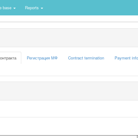
e base
Reports
контракта
Регистрация МФ
Contract termination
Payment info