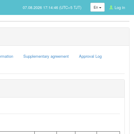
07.08.2026 17:14:46 (UTC+5 TJT)
En
Log in
rmation
Supplementary agreement
Approval Log