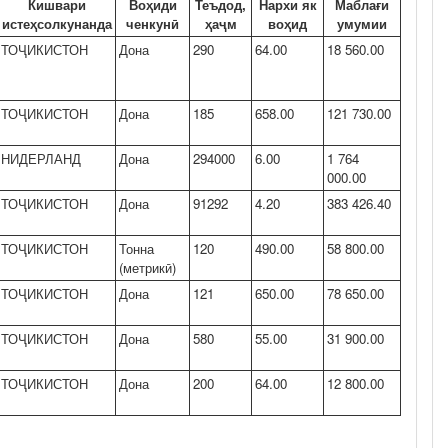
Кишвари
Воҳиди
Теъдод,
Нархи як
Маблағи
истеҳсолкунанда
ченкунӣ
ҳаҷм
воҳид
умумии
ТОҶИКИСТОН
Дона
290
64.00
18 560.00
ТОҶИКИСТОН
Дона
185
658.00
121 730.00
НИДЕРЛАНД
Дона
294000
6.00
1 764
000.00
ТОҶИКИСТОН
Дона
91292
4.20
383 426.40
ТОҶИКИСТОН
Тонна
120
490.00
58 800.00
(метрикӣ)
ТОҶИКИСТОН
Дона
121
650.00
78 650.00
ТОҶИКИСТОН
Дона
580
55.00
31 900.00
ТОҶИКИСТОН
Дона
200
64.00
12 800.00