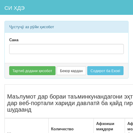
СИ ХДЭ
Ҷустуҷӯ аз рӯйи ҳисобот
Сана
Тартиб додани ҳисобот
Бекор кардан
Содирот ба Excel
Маълумот дар бораи таъминкунандагони эҳт
дар веб-портали хариди давлатӣ ба қайд ги
шудаанд
Афзоиши
Аф
Количество
миқдори
мо