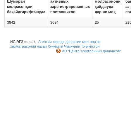
Шумораи
активных
молрасонони
ба
молрасонҳои
зарегистрированных
қайдшуда
аз
бақайдгирифташуда
поставщиков
дар як моҳ
со
3842
3634
25
28
ИС ЭГЗ © 2026 |
Агентии хариди давлатии мол, кор ва
хизматрасонии назди Ҳукумати Ҷумҳурии Тоҷикистон
АО "Центр электронных финансов"