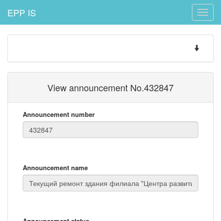
EPP IS
Toggle
naviga
Toggle
navigatio
View announcement No.432847
Announcement number
Announcement name
Announcement status