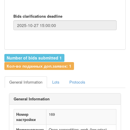
Bids clarifications deadline
Number of bids submitted 1
Кол-во поданных доп.заявок: 1
General Information
Lots
Protocols
General Information
Номер
169
настройки
Наименование
Open competition: work (low price)