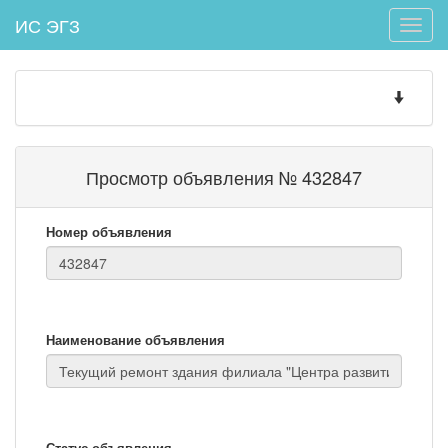
ИС ЭГЗ
Toggle
naviga
Toggle
navigatio
Просмотр объявления № 432847
Номер объявления
Наименование объявления
Статус объявления