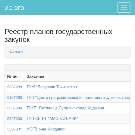
ИС ЭГЗ
Toggle
naviga
Реестр планов государственных
закупок
Фильтр
№ п/п
Заказчик
5307289
ГУЖ "Бонувони Точикистон"
5307293
ГУП "Центр программирования налогового администриро
5307294
ГУКП "Гостиница Сугдиён" город Худжанд
5307330
ГУП СБ РТ "АМОНАТБАНК"
5307331
ИОГВ р-на Фирдавси