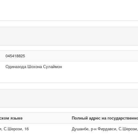
045418825
Одиназода Шохона Сулаймон
ском языке
Полный адрес на государственн
, С.Шерози, 16
Душанбе, р-н Фирдавси, С.Шерози,