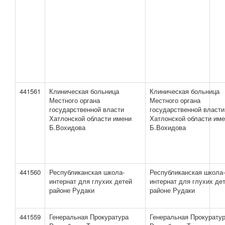
441561
Клиническая больница
Клиническая больница
Местного органа
Местного органа
государственной власти
государственной власти
Хатлонской области имени
Хатлонской области им
Б.Вохидова
Б.Вохидова
441560
Республиканская школа-
Республиканская школа-
интернат для глухих детей
интернат для глухих де
районе Рудаки
районе Рудаки
441559
Генеральная Прокуратура
Генеральная Прокурату