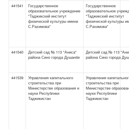
441541
Государственное
Государственное
образовательное учреждение
образовательное учреж
"Таджикский институт
"Таджикский институт
физической культуры имени
физической культуры и
С.Рахимова"
С.Рахимова"
441540
Детский сад № 113 "Аниса"
Детский сад № 113 "Ани
района Сино города Душанбе
района Сино города Ду
441539
Управления капитального
Управления капитальног
строительства при
строительства при
Министерстве образования и
Министерстве образован
науки Республики
науки Республики
Таджикистан
Таджикистан