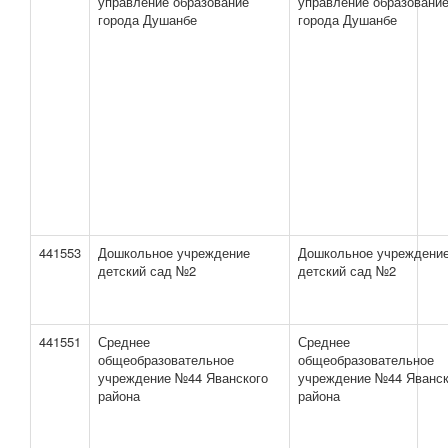
управление образование
управление образовани
города Душанбе
города Душанбе
441553
Дошкольное учреждение
Дошкольное учреждени
детский сад №2
детский сад №2
441551
Среднее
Среднее
общеобразовательное
общеобразовательное
учреждение №44 Яванского
учреждение №44 Яванск
района
района