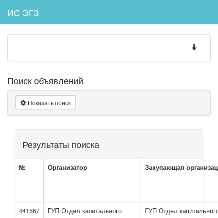
ИС ЭГЗ
Toggle
navigatio
Поиск объявлений
Показать поиск
Результаты поиска
№
Организатор
Закупающая организа
441567
ГУП Отдел капитального
ГУП Отдел капитальног