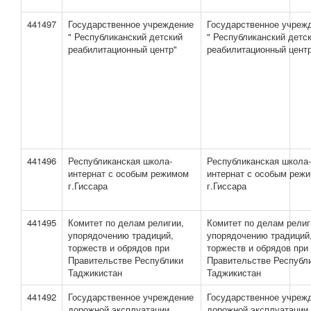
441497
Государственное учреждение
Государственное учреж
" Республиканский детский
" Республиканский детс
реабилитационный центр"
реабилитационный цент
441496
Республиканская школа-
Республиканская школа-
интернат с особым режимом
интернат с особым реж
г.Гиссара
г.Гиссара
441495
Комитет по делам религии,
Комитет по делам религ
упорядочению традиций,
упорядочению традиций
торжеств и обрядов при
торжеств и обрядов при
Правительстве Республики
Правительстве Республ
Таджикистан
Таджикистан
441492
Государственное учреждение
Государственное учреж
дорожной эксплуатации
дорожной эксплуатации