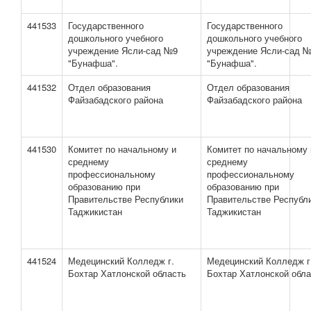
441533
Государственного
Государственного
дошкольного учебного
дошкольного учебного
учреждение Ясли-сад №9
учреждение Ясли-сад 
"Бунафша".
"Бунафша".
441532
Отдел образования
Отдел образования
Файзабадского района
Файзабадского района
441530
Комитет по начальному и
Комитет по начальному 
среднему
среднему
профессиональному
профессиональному
образованию при
образованию при
Правительстве Республики
Правительстве Республ
Таджикистан
Таджикистан
441524
Медецинский Колледж г.
Медецинский Колледж г
Бохтар Хатлонской область
Бохтар Хатлонской обла