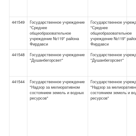
441549
Государственное учреждение
Государственное учреж
"Среднее
"Среднее
общеобразовательное
общеобразовательное
учреждение №119" района
учреждение №119" райо
Фирдавси
Фирдавси
441548
Государственное учреждение
Государственное учреж
"Душанбегорсвет"
"Душанбегорсвет"
441544
Государственное учреждение
Государственное учреж
"Надзор за мелиоративном
"Надзор за мелиоратив
состоянием земель и водных
состоянием земель и в
ресурсов"
ресурсов"