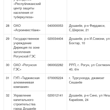
«Республиканский
центр защиты
населения от
туберкулеза»
28
ОАО
040000053
Душанбе, р-н Фирдавси,
«Агроинвестбанк»
С,Шерози, 21
29
Государственное
020034404
Душанбе, р-н И.Сомони, ул
учреждение
Бохтар, 10
Дирекция по зоне
затопления
Рогунской ГЭС
30
ОАО «Рогунскя
060002282
РРП, г. Рогун, ул Сохтмон
ГЭС»
40, б/н
31
ГУП «Таджикская
070005224
г. Турсунзода, джамоат
алюминиевая
Сешанбе
компания»
32
Управление
020012141
Душанбе, р-н Сино, ул Неъ
капитального
Карабоев, 24
строительства
город Душанбе