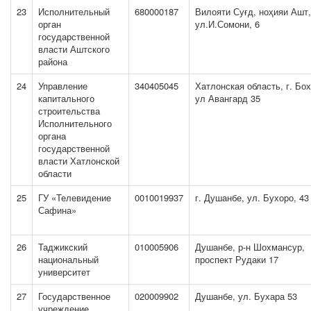
23
Исполнительный
680000187
Вилояти Суғд, ноҳияи Ашт,
орган
ул.И.Сомони, 6
государственной
власти Аштского
района
24
Управление
340405045
Хатлонская область, г. Бох
капитального
ул Авангард 35
строительства
Исполнительного
органа
государственной
власти Хатлонской
области
25
ГУ «Телевидение
0010019937
г. Душанбе, ул. Бухоро, 43
Сафина»
26
Таджикский
010005906
Душанбе, р-н Шохмансур,
национальный
проспект Рудаки 17
университет
27
Государственное
020009902
Душанбе, ул. Бухара 53
учреждение