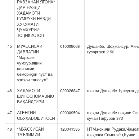
РАВЗАНАИ ЯГОНА"
ДАР НАЗДИ
ХАДАМОТИ
ГУМРУКИ НАЗДИ
ХУКУМАТИ
ҶУМХУРИИ
ТОҶИКИСТОН
45
МУАССИСАИ
010009668
Душанбе, Шоҳмансур, Айн
ДАВЛАТИИ
гузаргохи 2 52
"Маркази
ҷумҳуриявии
клиникии
бемориҳои пӯст ва
узвҳои таносул"
46
ХАДАМОТИ
020026847
шахри Душанбе Турсунзод
ШИНОСНОМАВИЮ
БАҚАЙДГИРИ
47
АГЕНТИИ
020009504
шаҳри Душанбе ноҳияи Си
ОБУҲАВОШИНОСӢ
кучаи Гафуров 373
48
"МУАССИСАИ
120041385
НТМ,нохияи Рудакӣ,Чамоа
ТАЪЛИМИИ
шаҳраки Сомониён,Кучаи