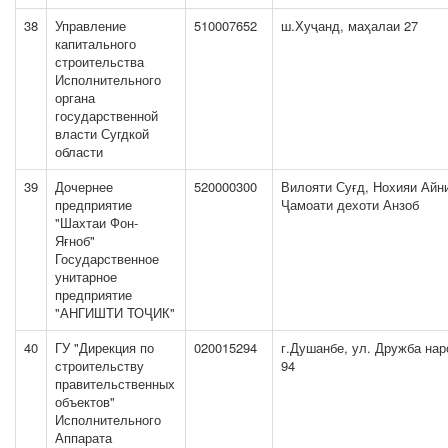
38
Управление
510007652
ш.Хуҷанд, маҳалаи 27
капитального
строительства
Исполнительного
органа
государственной
власти Сугдкой
области
39
Дочернее
520000300
Вилояти Суғд, Нохияи Айн
предприятие
Ҷамоати дехоти Анзоб
"Шахтаи Фон-
Яғноб"
Государственное
унитарное
предприятие
"АНГИШТИ ТОҶИК"
40
ГУ "Дирекция по
020015294
г.Душанбе, ул. Дружба на
строительству
94
правительственных
объектов"
Исполнительного
Аппарата