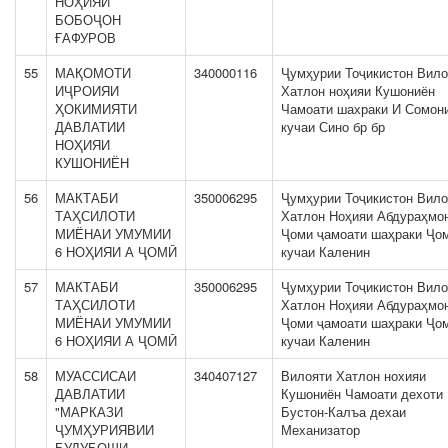
НОҲИЯИ
БОБОҶОН
ҒАФУРОВ
55
МАҚОМОТИ
340000116
Ҷумҳурии Тоҷикистон Вило
ИҶРОИЯИ
Хатлон ноҳияи Кушониён
ҲОКИМИЯТИ
Чамоати шахраки И Сомон
ДАВЛАТИИ
кучаи Сино бр бр
НОҲИЯИ
КУШОНИЁН
56
МАКТАБИ
350006295
Ҷумҳурии Тоҷикистон Вило
ТАҲСИЛОТИ
Хатлон Ноҳияи Абдураҳмо
МИЁНАИ УМУМИИ
Ҷоми ҷамоати шаҳраки Ҷо
6 НОҲИЯИ А ҶОМӢ
кучаи Каленин
57
МАКТАБИ
350006295
Ҷумҳурии Тоҷикистон Вило
ТАҲСИЛОТИ
Хатлон Ноҳияи Абдураҳмо
МИЁНАИ УМУМИИ
Ҷоми ҷамоати шаҳраки Ҷо
6 НОҲИЯИ А ҶОМӢ
кучаи Каленин
58
МУАССИСАИ
340407127
Вилояти Хатлон нохияи
ДАВЛАТИИ
Кушониён Чамоати дехоти
"МАРКАЗИ
Бустон-Калъа дехаи
ҶУМҲУРИЯВИИ
Механизатор
БУДУБОШИ