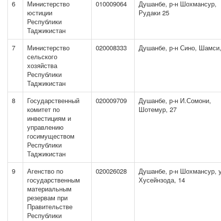
6
Министерство
010009064
Душанбе, р-н Шохмансур,
юстиции
Рудаки 25
Республики
Таджикистан
7
Министерство
020008333
Душанбе, р-н Сино, Шамси,
сельского
хозяйства
Республики
Таджикистан
8
Государственный
020009709
Душанбе, р-н И.Сомони,
комитет по
Шотемур, 27
инвестициям и
управлению
госимуществом
Республики
Таджикистан
9
Агенство по
020026028
Душанбе, р-н Шохмансур, 
государственным
Хусейнзода, 14
материальным
резервам при
Правительстве
Республики