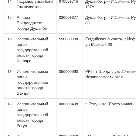
14
Национальный банк
010008715
Душанбе, р-н И.Сомони, Ру
Таджикистана
107А
15
Аппарат
020008677
Душанбе, р-н И.Сомони, Ру
Председателя
80
города Душанбе
16
Исполнительный
550003308
Согдийская область, г.Исф
орган
ул Маркази 20
государственной
власти города
Исфара
17
Исполнительный
050000960
РРП, г.Вахдат, ул. 20-лети
орган
Независемости №12
государственной
власти города
Вахдат
18
Исполнительный
060000408
г. Рогун, ул. Сохтмончиён,
орган
государственной
власти города
Рогун