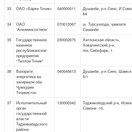
33
ОАО «Барки Точик»
040000011
Душанбе, р-н Сино, И.Сомо
64
34
ОАО
070012067
ш. Турсунзода, ҷамоати
“Алюминсохтмон”
Сешанбе
35
Государственное
230002675
Хатлонская область,
казенное
Ховалингский р-н,
республиканское
пос.Сиёхфарк, 1
предприятие
"Тиллои Точик"
36
Вазорати
040045613
Душанбе, р-н Сино, Шамси 
энергетика ва
5/1
захираҳои оби
Ҷумҳурии
Тоҷикистон
37
Исполнительный
130000342
Тоджикободский р-н, Исмо
орган
Сомони -10,
государственной
власти
Таджикабадского
района