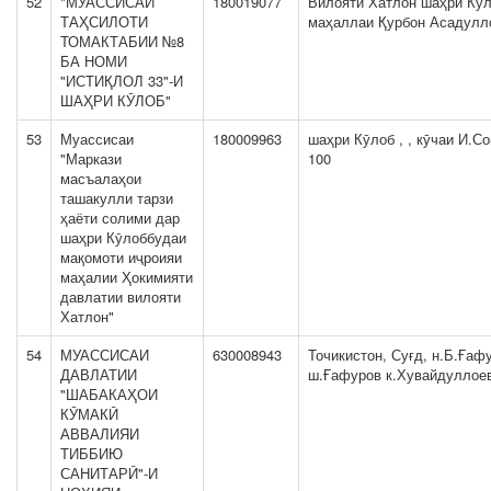
52
"МУАССИСАИ
180019077
Вилояти Хатлон шаҳри Ку
ТАҲСИЛОТИ
маҳаллаи Қурбон Асадулл
ТОМАКТАБИИ №8
БА НОМИ
"ИСТИҚЛОЛ 33"-И
ШАҲРИ КӮЛОБ"
53
Муассисаи
180009963
шаҳри Кӯлоб , , кӯчаи И.С
"Маркази
100
масъалаҳои
ташакулли тарзи
ҳаёти солими дар
шаҳри Кӯлоббудаи
мақомоти иҷроияи
маҳалии Ҳокимияти
давлатии вилояти
Хатлон"
54
МУАССИСАИ
630008943
Точикистон, Суғд, н.Б.Ғаф
ДАВЛАТИИ
ш.Ғафуров к.Хувайдуллое
"ШАБАКАҲОИ
КӮМАКӢ
АВВАЛИЯИ
ТИББИЮ
САНИТАРӢ"-И