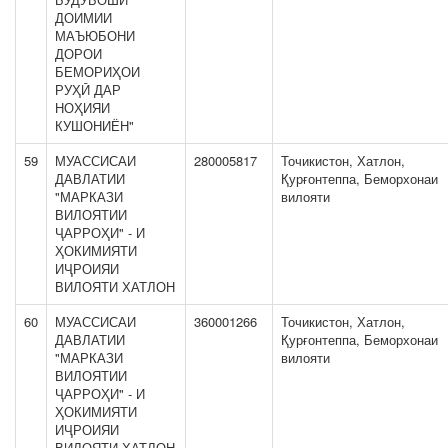
ДОИМИИ
МАЪЮБОНИ
ДОРОИ
БЕМОРИҲОИ
РУҲӢ ДАР
НОҲИЯИ
КУШОНИЁН"
59
МУАССИСАИ
280005817
Точикистон, Хатлон,
ДАВЛАТИИ
Қурғонтеппа, Беморхонаи
"МАРКАЗИ
вилояти
ВИЛОЯТИИ
ҶАРРОҲИ" - И
ҲОКИМИЯТИ
ИҶРОИЯИ
ВИЛОЯТИ ХАТЛОН
60
МУАССИСАИ
360001266
Точикистон, Хатлон,
ДАВЛАТИИ
Қурғонтеппа, Беморхонаи
"МАРКАЗИ
вилояти
ВИЛОЯТИИ
ҶАРРОҲИ" - И
ҲОКИМИЯТИ
ИҶРОИЯИ
ВИЛОЯТИ ХАТЛОН