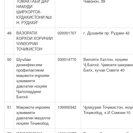
ТОМАКТАБӢ ДАР
Чавонон, 39
НАМУДИ
ШИРХОРГОХ-
КӮДАКИСТОНИ №3
Н. РӮДАКӢ"
49
ВАЗОРАТИ
020001707
г. Душанбе пр. Рудаки 42
КОРХОИ ХОРИЧИИ
ЧУМХУРИИ
ТОЧИКИСТОН
50
Шуъбаи
330014770
Вилояти Хатлон, ноҳияи
дезинфексияи
Ҷ.Балхӣ, Ҷамоати шахраки
профилактикии
Балх, кучаи Совети 40
мақомоти иҷроияи
ҳокимияти
давлатии ноҳияи
Ҷалолиддини
Балхӣ
51
Мақомоти иҷроияи
130000342
Ҷумҳурии Тоҷикистон, ноҳ
ҳокимияти
Тоҷикобод, к.И Сомони-10
давлатии маҳалли
ноҳияи Тоҷикобод