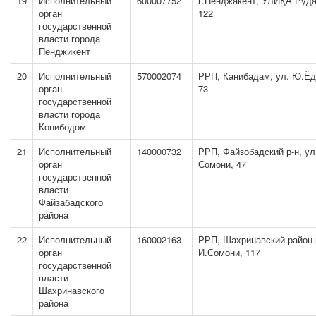
19
Исполнительный
600007752
г.Пенджакент, УЛИҚА Руд
орган
122
государственной
власти города
Пенджикент
20
Исполнительный
570002074
РРП, Канибадам, ул. Ю.Ёд
орган
73
государственной
власти города
Конибодом
21
Исполнительный
140000732
РРП, Файзобадский р-н, ул
орган
Сомони, 47
государственной
власти
Файзабадского
района
22
Исполнительный
160002163
РРП, Шахринавский район 
орган
И.Сомони, 117
государственной
власти
Шахринавского
района