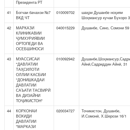
Президента РТ
41
Богчаи бачахои №7
010009702
шаҳри Душанбе ноҳияи
ВКД ЧТ
Шоҳмансур кучаи Бухоро 
42
МАРКАЗИ
040015229
Душанбе, Сино, Сомони 59
КЛИНИКАВИИ
ҶУМХУРИЯВИИ
ОРТОПЕДИ ВА
ОСЕБШИНОСИ
43
МУАССИСАИ
010092942
Душанбе,Шоҳмансур,Садр
"ДАВЛАТИИ
Айнӣ,Садриддин Айнӣ, 31
ТАҲСИЛОТИ
ОЛЛИИ КАСБИИ
"ДОНИШКАДАИ
ДАВЛАТИИ
САЪАТИ ТАСВИРӢ
ВА ДИЗАЙНИ
ТОҶИКИСТОН"
44
КОРХОНАИ
020034727
Точикистон, Душанбе,
ВОХИДИ
И.Сомонӣ, Х.Шерози 16/1
ДАВЛАТИИ
"МАРКАЗИ