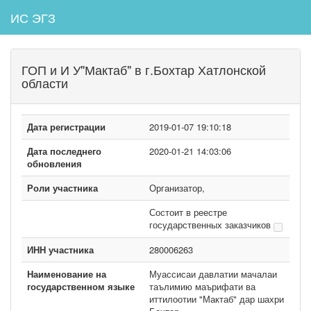
ИС ЭГЗ
ГОП и И У"Мактаб" в г.Бохтар Хатлонской
области
Дата регистрации
2019-01-07 19:10:18
Дата последнего
2020-01-21 14:03:06
обновления
Роли участника
Организатор,
Состоит в реестре
государственных заказчиков
ИНН участника
280006263
Наименование на
Муассисаи давлатии мачалаи
государственном языке
таълимию маърифати ва
иттилоотии "Мактаб" дар шахри