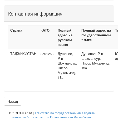
Контактная информация
Страна
КАТО
Полный
Полный адрес на
Т
адрес на
государственном
русском
языке
языке
ТАДЖИКИСТАН
3501263
Душанбе,
Душанбе, Р-н
Ю
Р-н
Шохмансур,
а
Шохмансур,
Нисор Мухаммад,
Нисор
13а
Мухаммад,
13а
Назад
ИС ЭГЗ © 2026 |
Агентство по государственным закупкам
товаров, работ и услуг при Правительстве Республики