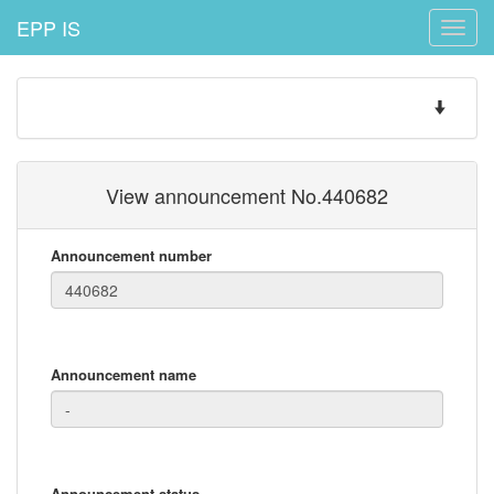
EPP IS
Toggle
naviga
Toggle
navigatio
View announcement No.440682
Announcement number
Announcement name
Announcement status