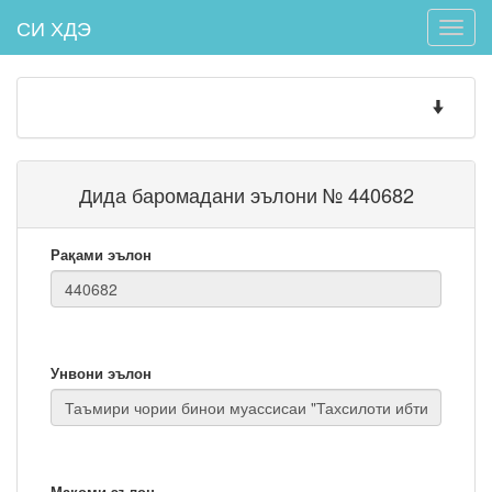
СИ ХДЭ
Toggle
naviga
Toggle
navigatio
Дида баромадани эълони № 440682
Рақами эълон
Унвони эълон
Мақоми эълон