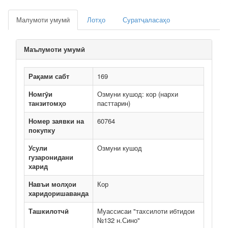
Малумоти умумӣ
Лотҳо
Суратҷаласаҳо
Маълумоти умумӣ
Рақами сабт
169
Номгӯи
Озмуни кушод: кор (нархи
танзитомҳо
пасттарин)
Номер заявки на
60764
покупку
Усули
Озмуни кушод
гузаронидани
харид
Навъи молҳои
Кор
харидоришаванда
Ташкилотчӣ
Муассисаи "тахсилоти ибтидои
№132 н.Сино"