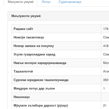
Малумоти умумӣ
Лотҳо
Суратҷаласаҳо
Маълумоти умумӣ
Рақами сабт
178
Номгӯи танзитомҳо
Озм
Номер заявки на покупку
418
Усули гузаронидани харид
Озм
Навъи молҳои харидоришаванда
Мо
Ташкилотчӣ
Аге
Суроғаи юридикии ташкилкунанда
350
Миқдори лотҳо дар эълон
1
Нишонаҳо
Мӯҳлати эътибори дархост (рӯзҳо)
21