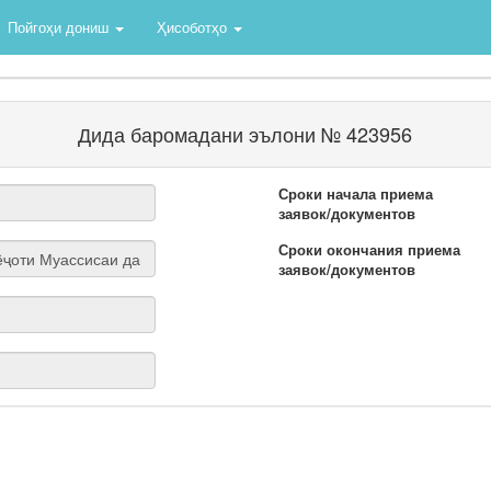
Пойгоҳи дониш
Ҳисоботҳо
Дида баромадани эълони № 423956
Сроки начала приема
заявок/документов
Сроки окончания приема
заявок/документов