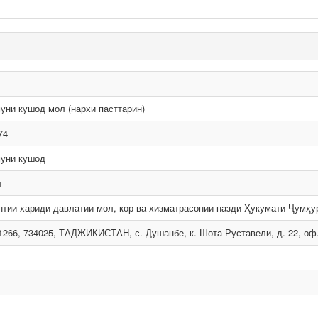
уни кушод мол (нархи пасттарин)
74
уни кушод
л
нтии хариди давлатии мол, кор ва хизматрасонии назди Ҳукумати Ҷумҳу
1266, 734025, ТАДЖИКИСТАН, с. Душанбе, к. Шота Руставели, д. 22, оф