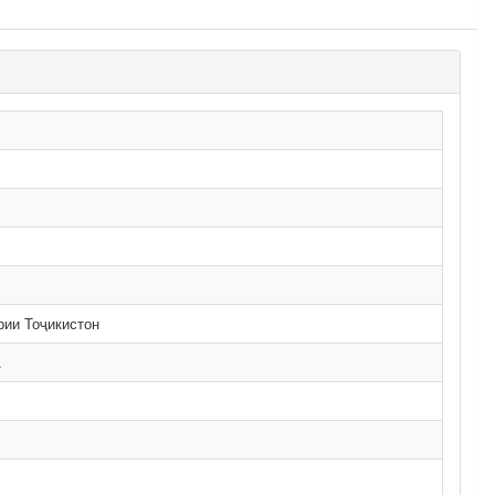
рии Тоҷикистон
.