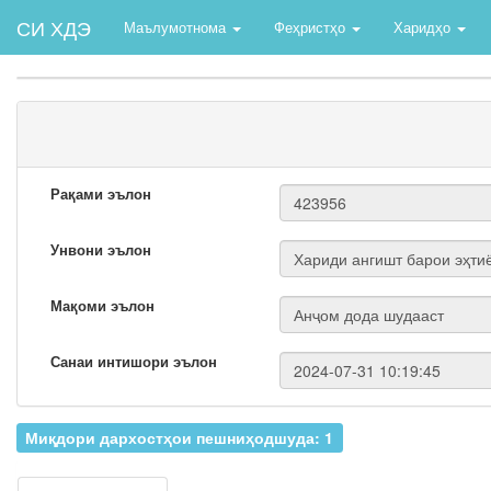
СИ ХДЭ
Маълумотнома
Феҳристҳо
Харидҳо
Рақами эълон
Унвони эълон
Мақоми эълон
Санаи интишори эълон
Миқдори дархостҳои пешниҳодшуда: 1