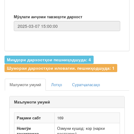
Мӯҳлати анҷоми тавзеҳоти дархост
Миқдори дархостҳои пешниҳодшуда: 4
Шумораи дархостҳои иловагии. пешниҳодшуда: 1
Малумоти умумӣ
Лотҳо
Суратҷаласаҳо
Маълумоти умумӣ
Рақами сабт
169
Номгӯи
Озмуни кушод: кор (нархи
танзитомҳо
пасттарин)