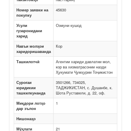
Номер заявки на
45630
покупку
Усули
Озмуни кушод
гузаронидани
харид
Навъи молҳои
Кор
харидоришаванда
Ташкилотчӣ
Агентии хариди давлатии мол,
кор ва хизматрасонии назди
Ҳукумати Ҷумҳурии Тоҷикистон
Суроғаи
3501266, 734025,
юридикии
ТАДЖИКИСТАН, с. Душанбе, к.
ташкилкунанда
Шота Руставели, д. 22, оф.
Миқдори лотҳо
1
дар эълон
Нишонаҳо
Мӯҳлати
21