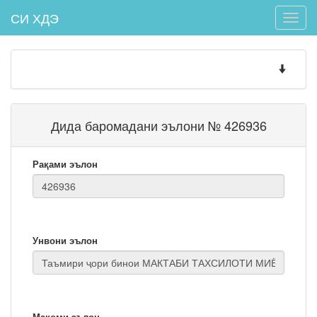
СИ ХДЭ
Toggle
naviga
Toggle
navigatio
Дида баромадани эълони № 426936
Рақами эълон
Унвони эълон
Мақоми эълон