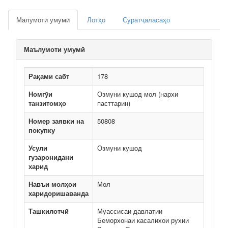
Малумоти умумӣ
Лотҳо
Суратҷаласаҳо
Маълумоти умумӣ
Рақами сабт
178
Номгӯи
Озмуни кушод мол (нархи
танзитомҳо
пасттарин)
Номер заявки на
50808
покупку
Усули
Озмуни кушод
гузаронидани
харид
Навъи молҳои
Мол
харидоришаванда
Ташкилотчӣ
Муассисаи давлатии
Беморхонаи касалихои рухии