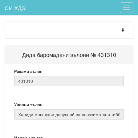
СИ ХДЭ
Toggle
naviga
Toggle
navigatio
Дида баромадани эълони № 431310
Рақами эълон
Унвони эълон
Мақоми эълон