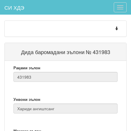
СИ ХДЭ
Toggle
naviga
Toggle
navigatio
Дида баромадани эълони № 431983
Рақами эълон
Унвони эълон
Мақоми эълон