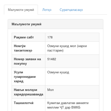
Малумоти умумӣ
Лотҳо
Суратҷаласаҳо
Маълумоти умумӣ
Рақами сабт
178
Номгӯи
Озмуни кушод мол (нархи
танзитомҳо
пасттарин)
Номер заявки на
51482
покупку
Усули
Озмуни кушод
гузаронидани
харид
Навъи молҳои
Мол
харидоришаванда
Ташкилотчӣ
Кумитаи давлатии амнияти
миллии ҶТ дар ВМКБ