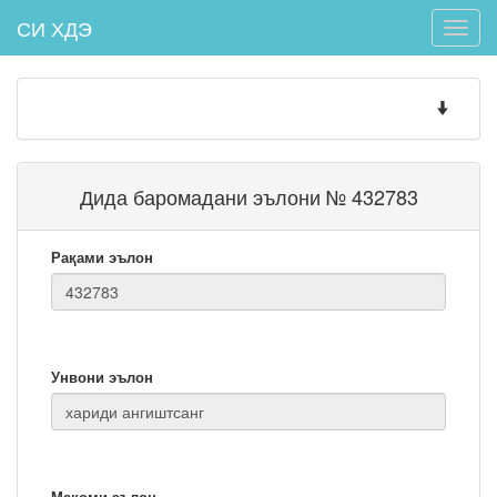
СИ ХДЭ
Toggle
naviga
Toggle
navigatio
Дида баромадани эълони № 432783
Рақами эълон
Унвони эълон
Мақоми эълон