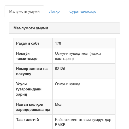
Малумоти умумӣ
Лотҳо
Суратҷаласаҳо
Маълумоти умумӣ
Рақами сабт
178
Номгӯи
Озмуни кушод мол (нархи
танзитомҳо
пасттарин)
Номер заявки на
52126
покупку
Усули
Озмуни кушод
гузаронидани
харид
Навъи молҳои
Мол
харидоришаванда
Ташкилотчӣ
Раёсати минтакавии гумрук дар
ВМКБ