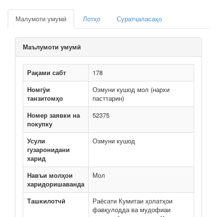
Малумоти умумӣ
Лотҳо
Суратҷаласаҳо
Маълумоти умумӣ
Рақами сабт
178
Номгӯи
Озмуни кушод мол (нархи
танзитомҳо
пасттарин)
Номер заявки на
52375
покупку
Усули
Озмуни кушод
гузаронидани
харид
Навъи молҳои
Мол
харидоришаванда
Ташкилотчӣ
Раёсати Кумитаи ҳолатҳои
фавқулодда ва мудофиаи