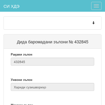
СИ ХДЭ
Toggle
naviga
Toggle
navigatio
Дида баромадани эълони № 432845
Рақами эълон
Унвони эълон
Мақоми эълон