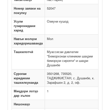
Номер заявки на
52047
покупку
Усули
Озмуни кушод
гузаронидани
харид
Навъи молҳои
Мол
харидоришаванда
Ташкилотчӣ
Муассисаи давлатии
"Беморхонаи клиникии шаҳрии
беморҳои сирояти"-и шаҳри
Душанбе
Суроғаи
3501268, 735520,
юридикии
ТАДЖИКИСТАН, с. Душанбе, к.
ташкилкунанда
Зарафшон 2, д. 2, оф.
Миқдори лотҳо
1
дар эълон
Нишонаҳо