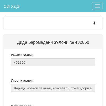
СИ ХДЭ
Toggle
naviga
Toggle
navigatio
Дида баромадани эълони № 432850
Рақами эълон
Унвони эълон
Мақоми эълон