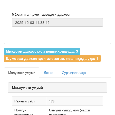
Мӯҳлати анҷоми тавзеҳоти дархост
Миқдори дархостҳои пешниҳодшуда: 3
Шумораи дархостҳои иловагии. пешниҳодшуда: 1
Малумоти умумӣ
Лотҳо
Суратҷаласаҳо
Маълумоти умумӣ
Рақами сабт
178
Номгӯи
Озмуни кушод мол (нархи
танзитомҳо
пасттарин)