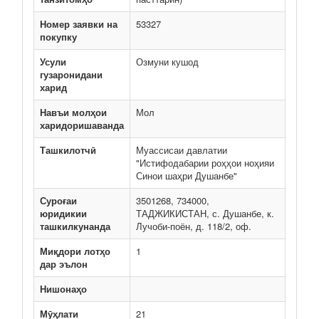
Номер заявки на
53327
покупку
Усули
Озмуни кушод
гузаронидани
харид
Навъи молҳои
Мол
харидоришаванда
Ташкилотчӣ
Муассисаи давлатии
"Истифодабарии роҳҳои ноҳияи
Синои шаҳри Душанбе"
Суроғаи
3501268, 734000,
юридикии
ТАДЖИКИСТАН, с. Душанбе, к.
ташкилкунанда
Лучоби-поён, д. 118/2, оф.
Миқдори лотҳо
1
дар эълон
Нишонаҳо
Мӯҳлати
21