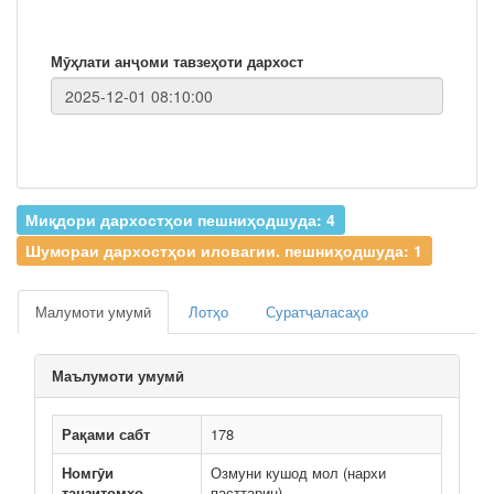
Мӯҳлати анҷоми тавзеҳоти дархост
Миқдори дархостҳои пешниҳодшуда: 4
Шумораи дархостҳои иловагии. пешниҳодшуда: 1
Малумоти умумӣ
Лотҳо
Суратҷаласаҳо
Маълумоти умумӣ
Рақами сабт
178
Номгӯи
Озмуни кушод мол (нархи
танзитомҳо
пасттарин)