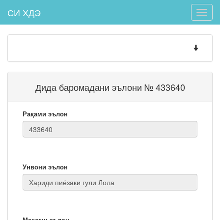
СИ ХДЭ
Toggle
naviga
Toggle
navigatio
Дида баромадани эълони № 433640
Рақами эълон
Унвони эълон
Мақоми эълон