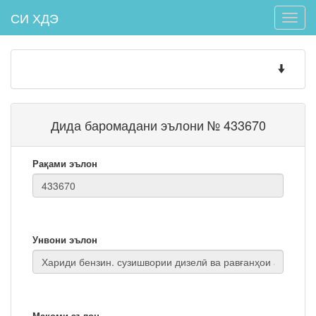
СИ ХДЭ
Toggle
naviga
Toggle
navigatio
Дида баромадани эълони № 433670
Рақами эълон
Унвони эълон
Мақоми эълон