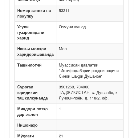
Номер заявки на
53311
покупку
Усули
Озмуни кушод
гузаронидани
харид
Навъи молҳои
Мол
харидоришаванда
Ташкилотчӣ
Муассисаи давлатии
"Истифодабарии роҳҳои ноҳияи
Синои шаҳри Душанбе"
Суроғаи
3501268, 734000,
юридикии
ТАДЖИКИСТАН, с. Душанбе, к.
ташкилкунанда
Лучоби-поён, д. 118/2, оф.
Миқдори лотҳо
1
дар эълон
Нишонаҳо
Мӯҳлати
21