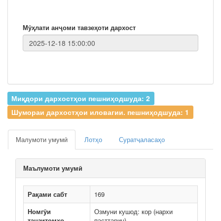
Мӯҳлати анҷоми тавзеҳоти дархост
Миқдори дархостҳои пешниҳодшуда: 2
Шумораи дархостҳои иловагии. пешниҳодшуда: 1
Малумоти умумӣ
Лотҳо
Суратҷаласаҳо
Маълумоти умумӣ
Рақами сабт
169
Номгӯи
Озмуни кушод: кор (нархи
танзитомҳо
пасттарин)