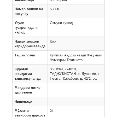
Номер заявки на
53330
покупку
Усули
Озмуни кушод
гузаронидани
харид
Навъи молҳои
Кор
харидоришаванда
Ташкилотчӣ
Кумитаи Андози назди Ҳукумати
Ҷумҳурии Тоҷикистон
Суроғаи
3501269, 774018,
юридикии
ТАДЖИКИСТАН, с. Душанбе, к.
ташкилкунанда
Неъмат Карабоев, д. 42/2, оф.
Миқдори лотҳо
1
дар эълон
Нишонаҳо
Мӯҳлати
21
эътибори дархост