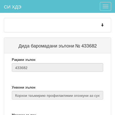
СИ ХДЭ
Toggle
naviga
Toggle
navigatio
Дида баромадани эълони № 433682
Рақами эълон
Унвони эълон
Мақоми эълон