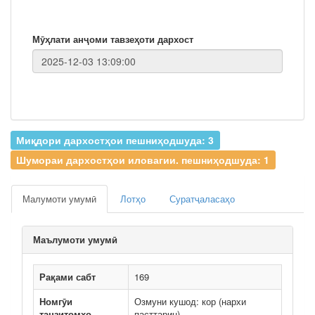
Мӯҳлати анҷоми тавзеҳоти дархост
Миқдори дархостҳои пешниҳодшуда: 3
Шумораи дархостҳои иловагии. пешниҳодшуда: 1
Малумоти умумӣ
Лотҳо
Суратҷаласаҳо
Маълумоти умумӣ
Рақами сабт
169
Номгӯи
Озмуни кушод: кор (нархи
танзитомҳо
пасттарин)