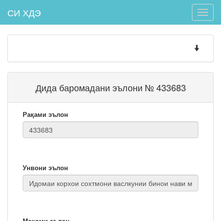
СИ ХДЭ
Toggle
naviga
Toggle
navigatio
Дида баромадани эълони № 433683
Рақами эълон
Унвони эълон
Мақоми эълон