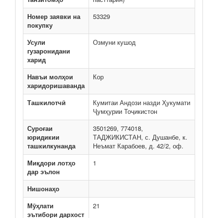
Номер заявки на
53329
покупку
Усули
Озмуни кушод
гузаронидани
харид
Навъи молҳои
Кор
харидоришаванда
Ташкилотчӣ
Кумитаи Андози назди Ҳукумати
Ҷумҳурии Тоҷикистон
Суроғаи
3501269, 774018,
юридикии
ТАДЖИКИСТАН, с. Душанбе, к.
ташкилкунанда
Неъмат Карабоев, д. 42/2, оф.
Миқдори лотҳо
1
дар эълон
Нишонаҳо
Мӯҳлати
21
эътибори дархост