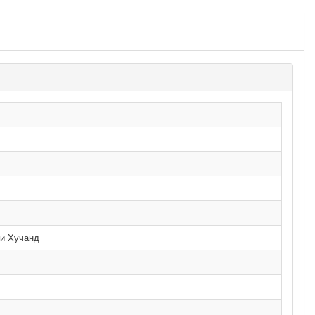
ри Хучанд
.