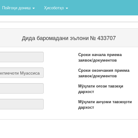
Пойгоҳи дониш
Ҳисоботҳо
Дида баромадани эълони № 433707
Сроки начала приема
заявок/документов
Сроки окончания приема
заявок/документов
Мӯҳлати оғози тавзеҳи
дархост
Мӯҳлати анҷоми тавзеҳоти
дархост