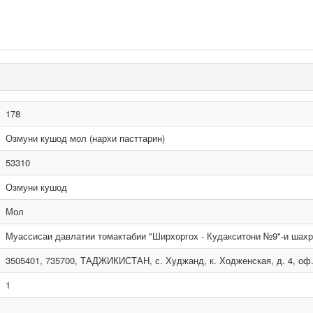
178
Озмуни кушод мол (нархи пасттарин)
53310
Озмуни кушод
Мол
Муассисаи давлатии томактабии "Ширхоргох - Кудакситони №9"-и шах
3505401, 735700, ТАДЖИКИСТАН, с. Худжанд, к. Ходженская, д. 4, оф
1