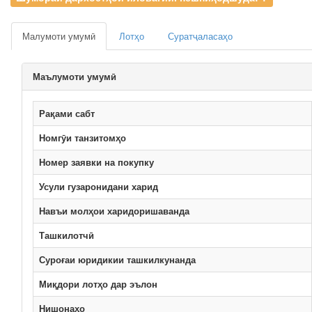
Малумоти умумӣ
Лотҳо
Суратҷаласаҳо
Маълумоти умумӣ
Рақами сабт
Номгӯи танзитомҳо
Номер заявки на покупку
Усули гузаронидани харид
Навъи молҳои харидоришаванда
Ташкилотчӣ
Суроғаи юридикии ташкилкунанда
Миқдори лотҳо дар эълон
Нишонаҳо