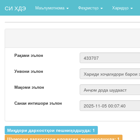
СИ ХДЭ
Маълумотнома
Феҳристҳо
Харидҳо
Рақами эълон
Унвони эълон
Мақоми эълон
Санаи интишори эълон
Миқдори дархостҳои пешниҳодшуда: 1
Шумораи дархостҳои иловагии. пешниҳодшуда: 1