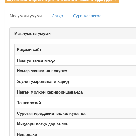
Малумоти умумӣ
Лотҳо
Суратҷаласаҳо
Маълумоти умумӣ
Рақами сабт
Номгӯи танзитомҳо
Номер заявки на покупку
Усули гузаронидани харид
Навъи молҳои харидоришаванда
Ташкилотчӣ
Суроғаи юридикии ташкилкунанда
Миқдори лотҳо дар эълон
Нишонаҳо