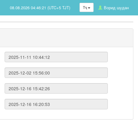
08.08.2026 04:46:21 (UTC+5 TJT)
Тҷ
Ворид шудан