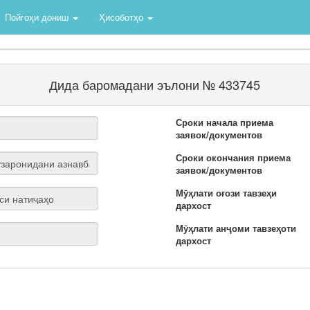
Пойгоҳи дониш
Ҳисоботҳо
Дида баромадани эълони № 433745
Сроки начала приема
заявок/документов
Сроки окончания приема
заявок/документов
Мӯҳлати оғози тавзеҳи
дархост
Мӯҳлати анҷоми тавзеҳоти
дархост