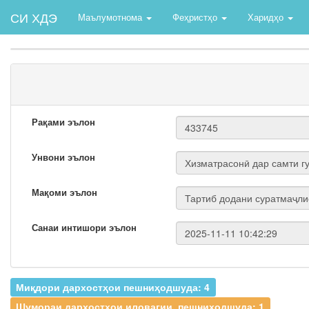
СИ ХДЭ
Маълумотнома
Феҳристҳо
Харидҳо
Рақами эълон
Унвони эълон
Мақоми эълон
Санаи интишори эълон
Миқдори дархостҳои пешниҳодшуда: 4
Шумораи дархостҳои иловагии. пешниҳодшуда: 1