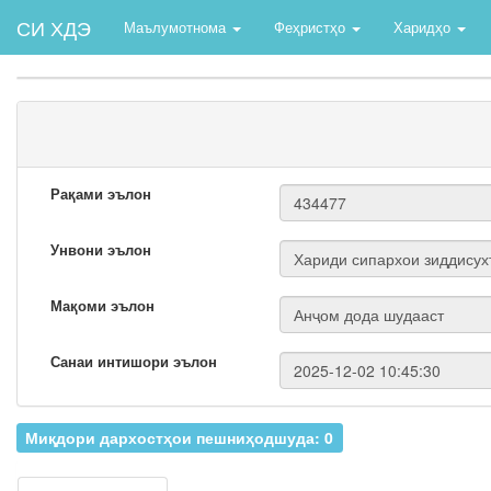
СИ ХДЭ
Маълумотнома
Феҳристҳо
Харидҳо
Рақами эълон
Унвони эълон
Мақоми эълон
Санаи интишори эълон
Миқдори дархостҳои пешниҳодшуда: 0