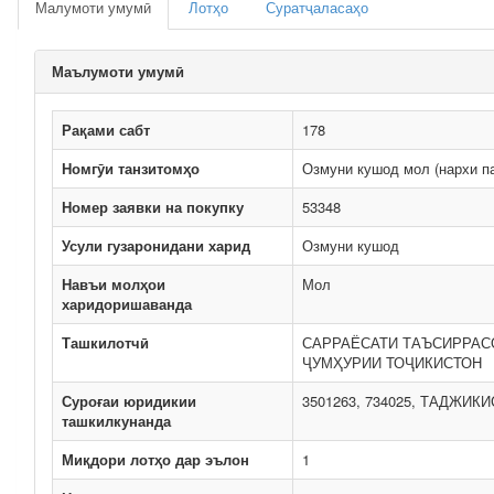
Малумоти умумӣ
Лотҳо
Суратҷаласаҳо
Маълумоти умумӣ
Рақами сабт
178
Номгӯи танзитомҳо
Озмуни кушод мол (нархи п
Номер заявки на покупку
53348
Усули гузаронидани харид
Озмуни кушод
Навъи молҳои
Мол
харидоришаванда
Ташкилотчӣ
САРРАЁСАТИ ТАЪСИРРАС
ҶУМҲУРИИ ТОҶИКИСТОН
Суроғаи юридикии
3501263, 734025, ТАДЖИКИСТ
ташкилкунанда
Миқдори лотҳо дар эълон
1