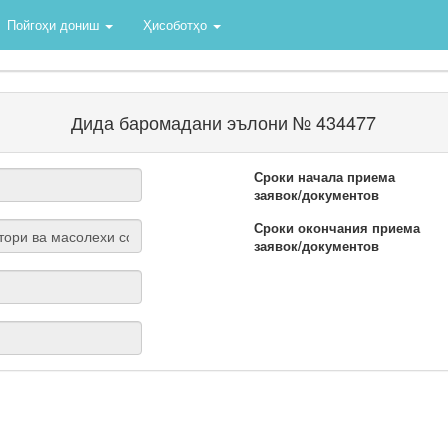
Пойгоҳи дониш
Ҳисоботҳо
Дида баромадани эълони № 434477
Сроки начала приема
заявок/документов
Сроки окончания приема
заявок/документов