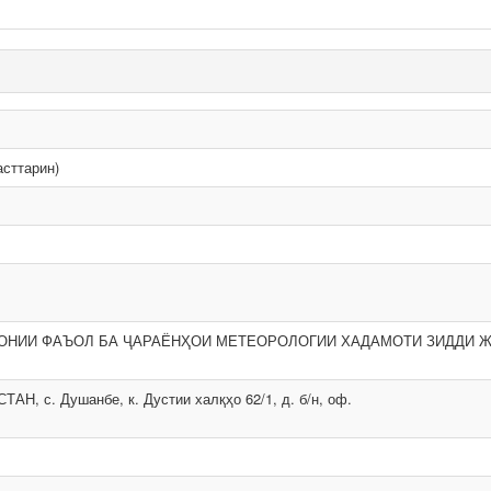
асттарин)
ОНИИ ФАЪОЛ БА ҶАРАЁНҲОИ МЕТЕОРОЛОГИИ ХАДАМОТИ ЗИДДИ Ж
АН, с. Душанбе, к. Дустии халқҳо 62/1, д. б/н, оф.