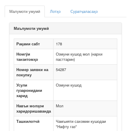
Малумоти умумӣ
Лотҳо
Суратҷаласаҳо
Маълумоти умумӣ
Рақами сабт
178
Номгӯи
Озмуни кушод мол (нархи
танзитомҳо
пасттарин)
Номер заявки на
54287
покупку
Усули
Озмуни кушод
гузаронидани
харид
Навъи молҳои
Мол
харидоришаванда
Ташкилотчӣ
Чамъияти сахомии кушодаи
"Нафту газ"