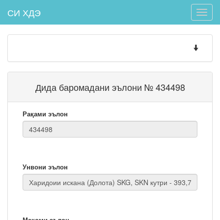
СИ ХДЭ
Toggle
naviga
Toggle
navigatio
Дида баромадани эълони № 434498
Рақами эълон
Унвони эълон
Мақоми эълон