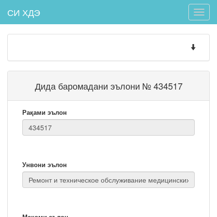
СИ ХДЭ
Toggle
naviga
Toggle
navigatio
Дида баромадани эълони № 434517
Рақами эълон
Унвони эълон
Мақоми эълон