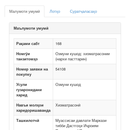
Малумоти умумӣ
Лотҳо
Суратҷаласаҳо
Маълумоти умумӣ
Рақами сабт
168
Номгӯи
Озмуни кушод: хизматрасонии
танзитомҳо
(нархи пасттарин)
Номер заявки на
54108
покупку
Усули
Озмуни кушод
гузаронидани
харид
Навъи молҳои
Хизматрасонӣ
харидоришаванда
Ташкилотчӣ
Муассисаи давлати Маркази
тибби Дастгоҳи Иҷроияи