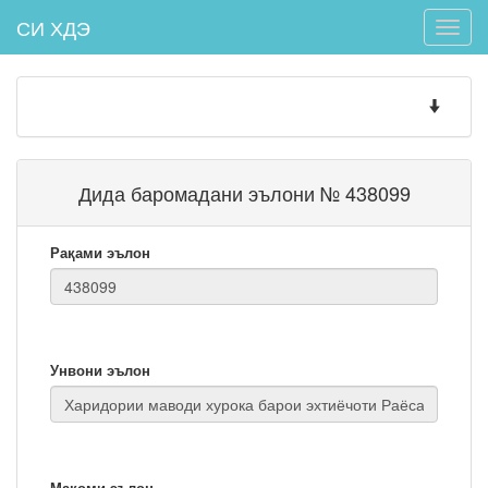
СИ ХДЭ
Toggle
naviga
Toggle
navigatio
Дида баромадани эълони № 438099
Рақами эълон
Унвони эълон
Мақоми эълон