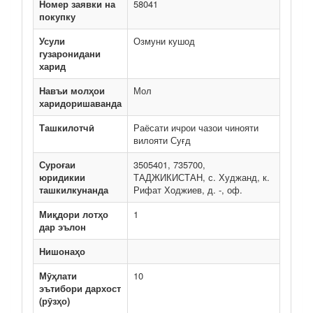
Номер заявки на
58041
покупку
Усули
Озмуни кушод
гузаронидани
харид
Навъи молҳои
Мол
харидоришаванда
Ташкилотчӣ
Раёсати ичрои чазои чинояти
вилояти Суғд
Суроғаи
3505401, 735700,
юридикии
ТАДЖИКИСТАН, с. Худжанд, к.
ташкилкунанда
Рифат Ходжиев, д. -, оф.
Миқдори лотҳо
1
дар эълон
Нишонаҳо
Мӯҳлати
10
эътибори дархост
(рӯзҳо)