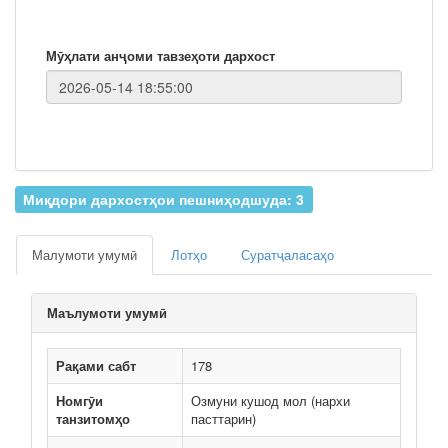
Мӯҳлати анҷоми тавзеҳоти дархост
Миқдори дархостҳои пешниҳодшуда: 3
Малумоти умумӣ
Лотҳо
Суратҷаласаҳо
Маълумоти умумӣ
Рақами сабт
178
Номгӯи
Озмуни кушод мол (нархи
танзитомҳо
пасттарин)