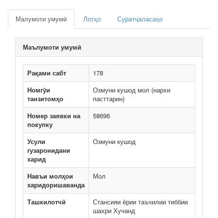
Малумоти умумӣ
Лотҳо
Суратҷаласаҳо
Маълумоти умумӣ
Рақами сабт
178
Номгӯи
Озмуни кушод мол (нархи
танзитомҳо
пасттарин)
Номер заявки на
58696
покупку
Усули
Озмуни кушод
гузаронидани
харид
Навъи молҳои
Мол
харидоришаванда
Ташкилотчӣ
Стансияи ёрии таъчилии тиббии
шахри Хучанд