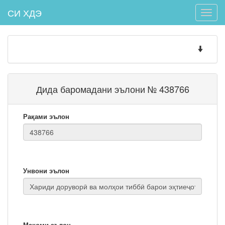
СИ ХДЭ
Toggle
naviga
Toggle
navigatio
Дида баромадани эълони № 438766
Рақами эълон
Унвони эълон
Мақоми эълон