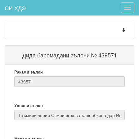
СИ ХДЭ
Toggle
naviga
Toggle
navigatio
Дида баромадани эълони № 439571
Рақами эълон
Унвони эълон
Мақоми эълон