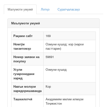
Малумоти умумӣ
Лотҳо
Суратҷаласаҳо
Маълумоти умумӣ
Рақами сабт
169
Номгӯи
Озмуни кушод: кор (нархи
танзитомҳо
пасттарин)
Номер заявки на
59691
покупку
Усули
Озмуни кушод
гузаронидани
харид
Навъи молҳои
Кор
харидоришаванда
Ташкилотчӣ
Академияи милии илмҳои
Тоҷикистон