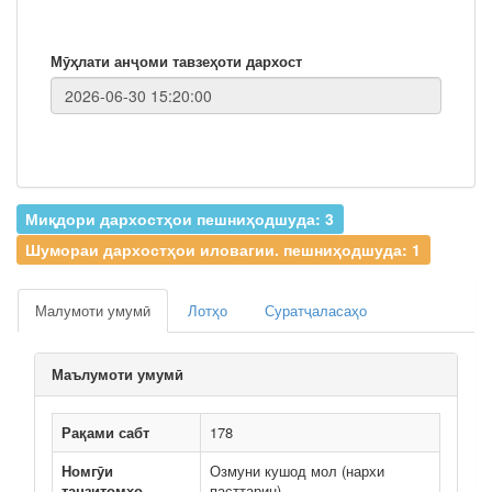
Мӯҳлати анҷоми тавзеҳоти дархост
Миқдори дархостҳои пешниҳодшуда: 3
Шумораи дархостҳои иловагии. пешниҳодшуда: 1
Малумоти умумӣ
Лотҳо
Суратҷаласаҳо
Маълумоти умумӣ
Рақами сабт
178
Номгӯи
Озмуни кушод мол (нархи
танзитомҳо
пасттарин)