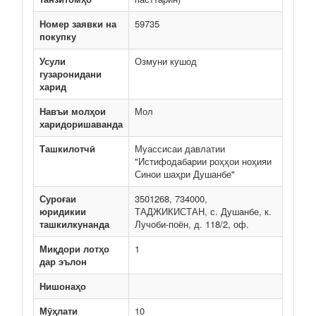
Номер заявки на
59735
покупку
Усули
Озмуни кушод
гузаронидани
харид
Навъи молҳои
Мол
харидоришаванда
Ташкилотчӣ
Муассисаи давлатии
"Истифодабарии роҳҳои ноҳияи
Синои шаҳри Душанбе"
Суроғаи
3501268, 734000,
юридикии
ТАДЖИКИСТАН, с. Душанбе, к.
ташкилкунанда
Лучоби-поён, д. 118/2, оф.
Миқдори лотҳо
1
дар эълон
Нишонаҳо
Мӯҳлати
10