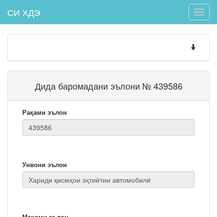
СИ ХДЭ
Toggle
naviga
Toggle
navigatio
Дида баромадани эълони № 439586
Рақами эълон
Унвони эълон
Мақоми эълон