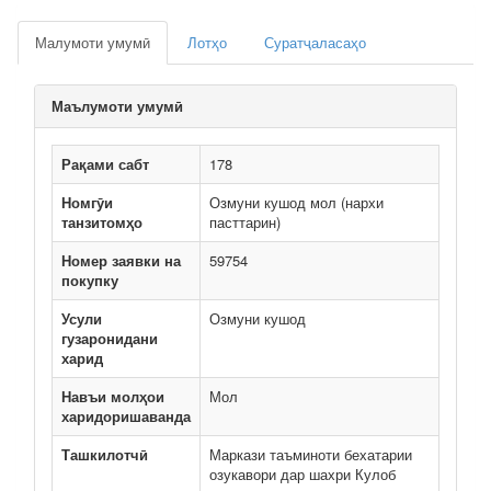
Малумоти умумӣ
Лотҳо
Суратҷаласаҳо
Маълумоти умумӣ
Рақами сабт
178
Номгӯи
Озмуни кушод мол (нархи
танзитомҳо
пасттарин)
Номер заявки на
59754
покупку
Усули
Озмуни кушод
гузаронидани
харид
Навъи молҳои
Мол
харидоришаванда
Ташкилотчӣ
Маркази таъминоти бехатарии
озукавори дар шахри Кулоб