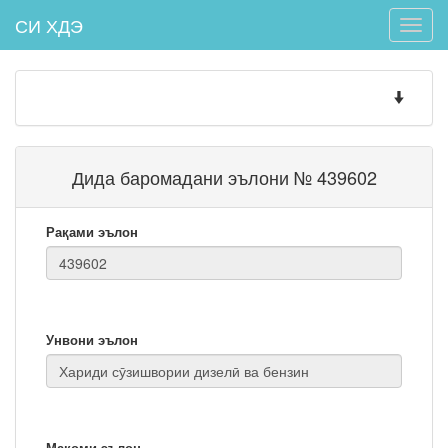
СИ ХДЭ
Toggle
naviga
Toggle
navigatio
Дида баромадани эълони № 439602
Рақами эълон
Унвони эълон
Мақоми эълон