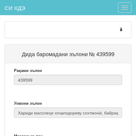
СИ ХДЭ
Toggle
naviga
Toggle
navigatio
Дида баромадани эълони № 439599
Рақами эълон
Унвони эълон
Мақоми эълон