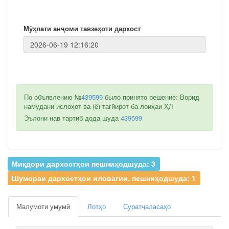
Мӯҳлати анҷоми тавзеҳоти дархост
По объявлению №
439599
было принято решение: Ворид
намудани ислоҳот ва (ё) тағйирот ба лоиҳаи ҲЛ
Эълони нав тартиб дода шуда
439599
Миқдори дархостҳои пешниҳодшуда: 3
Шумораи дархостҳои иловагии. пешниҳодшуда: 1
Малумоти умумӣ
Лотҳо
Суратҷаласаҳо