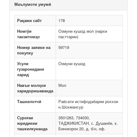
Маълумоти умумӣ
Рақами сабт
178
Номгӯи
Озмуни кушод мол (нархи
танзитомҳо
пасттарин)
Номер заявки на
59719
покупку
Усули
Озмуни кушод
гузаронидани
харид
Навъи молҳои
Мол
харидоришаванда
Ташкилотчӣ
Раёсати истифодабарии роххои
н.Шохмансур
Суроғаи
3501263, 734030,
юридикии
ТАДЖИКИСТАН, с. Душанбе, к.
ташкилкунанда
Бинокорон 20, д. б/н, оф.