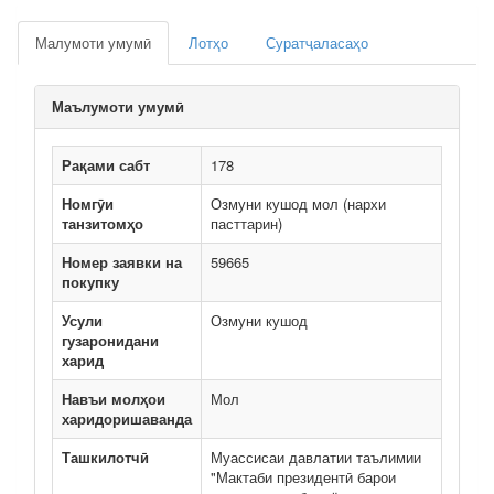
Малумоти умумӣ
Лотҳо
Суратҷаласаҳо
Маълумоти умумӣ
Рақами сабт
178
Номгӯи
Озмуни кушод мол (нархи
танзитомҳо
пасттарин)
Номер заявки на
59665
покупку
Усули
Озмуни кушод
гузаронидани
харид
Навъи молҳои
Мол
харидоришаванда
Ташкилотчӣ
Муассисаи давлатии таълимии
"Мактаби президентӣ барои