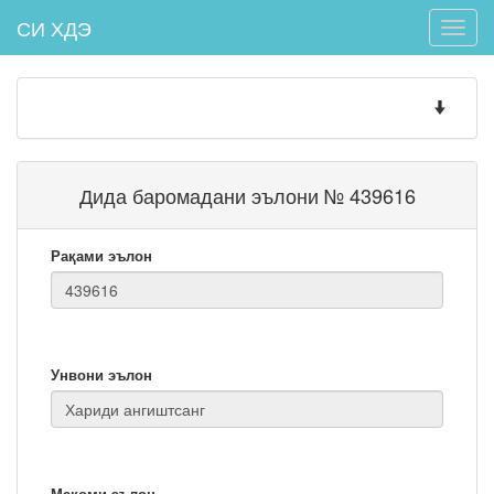
СИ ХДЭ
Toggle
naviga
Toggle
navigatio
Дида баромадани эълони № 439616
Рақами эълон
Унвони эълон
Мақоми эълон