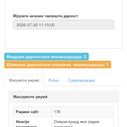
Мӯҳлати анҷоми тавзеҳоти дархост
Миқдори дархостҳои пешниҳодшуда: 2
Шумораи дархостҳои иловагии. пешниҳодшуда: 1
Малумоти умумӣ
Лотҳо
Суратҷаласаҳо
Маълумоти умумӣ
Рақами сабт
178
Номгӯи
Озмуни кушод мол (нархи
танзитомҳо
пасттарин)