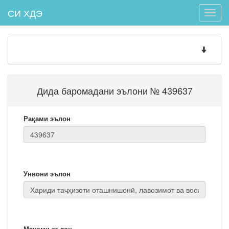
СИ ХДЭ
Toggle
naviga
Toggle
navigatio
Дида баромадани эълони № 439637
Рақами эълон
Унвони эълон
Мақоми эълон