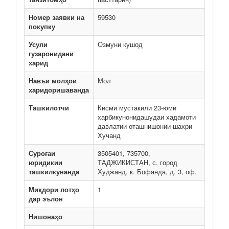
Номер заявки на
59530
покупку
Усули
Озмуни кушод
гузаронидани
харид
Навъи молҳои
Мол
харидоришаванда
Ташкилотчӣ
Кисми мустакили 23-юми
харбикунонидашудаи хадамоти
давлатии оташнишонии шахри
Хучанд
Суроғаи
3505401, 735700,
юридикии
ТАДЖИКИСТАН, с. город
ташкилкунанда
Худжанд, к. Бофанда, д. 3, оф.
Миқдори лотҳо
1
дар эълон
Нишонаҳо