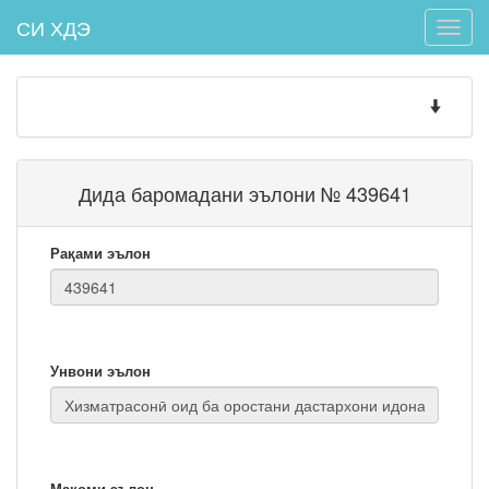
СИ ХДЭ
Toggle
naviga
Toggle
navigatio
Дида баромадани эълони № 439641
Рақами эълон
Унвони эълон
Мақоми эълон