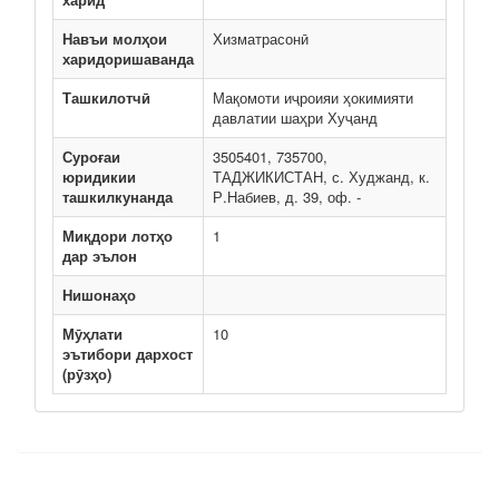
Навъи молҳои
Хизматрасонӣ
харидоришаванда
Ташкилотчӣ
Мақомоти иҷроияи ҳокимияти
давлатии шаҳри Хуҷанд
Суроғаи
3505401, 735700,
юридикии
ТАДЖИКИСТАН, с. Худжанд, к.
ташкилкунанда
Р.Набиев, д. 39, оф. -
Миқдори лотҳо
1
дар эълон
Нишонаҳо
Мӯҳлати
10
эътибори дархост
(рӯзҳо)