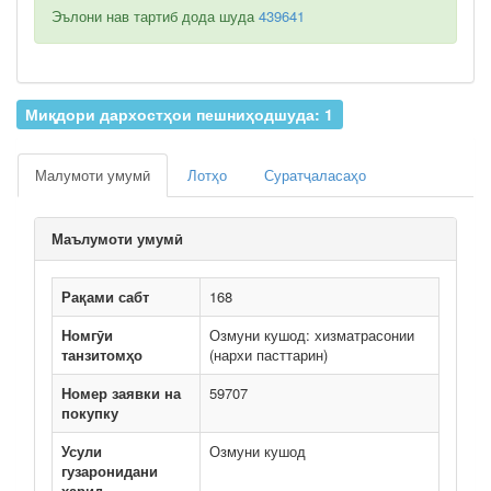
Эълони нав тартиб дода шуда
439641
Миқдори дархостҳои пешниҳодшуда: 1
Малумоти умумӣ
Лотҳо
Суратҷаласаҳо
Маълумоти умумӣ
Рақами сабт
168
Номгӯи
Озмуни кушод: хизматрасонии
танзитомҳо
(нархи пасттарин)
Номер заявки на
59707
покупку
Усули
Озмуни кушод
гузаронидани
харид