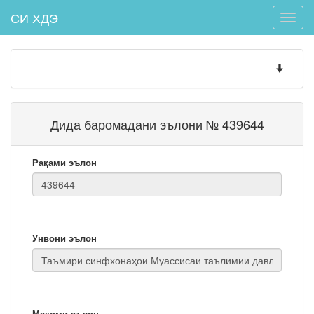
СИ ХДЭ
Toggle
naviga
Toggle
navigatio
Дида баромадани эълони № 439644
Рақами эълон
Унвони эълон
Мақоми эълон