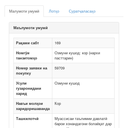
Малумоти умумӣ
Лотҳо
Суратҷаласаҳо
Маълумоти умумӣ
Рақами сабт
169
Номгӯи
Озмуни кушод: кор (нархи
танзитомҳо
пасттарин)
Номер заявки на
59709
покупку
Усули
Озмуни кушод
гузаронидани
харид
Навъи молҳои
Кор
харидоришаванда
Ташкилотчӣ
Муассисаи таълимии давлатӣ
барои хонандагони болаёқат дар