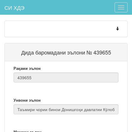
СИ ХДЭ
Toggle
naviga
Toggle
navigatio
Дида баромадани эълони № 439655
Рақами эълон
Унвони эълон
Мақоми эълон