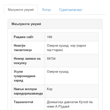
Малумоти умумӣ
Лотҳо
Суратҷаласаҳо
Маълумоти умумӣ
Рақами сабт
169
Номгӯи
Озмуни кушод: кор (нархи
танзитомҳо
пасттарин)
Номер заявки на
59734
покупку
Усули
Озмуни кушод
гузаронидани
харид
Навъи молҳои
Кор
харидоришаванда
Ташкилотчӣ
Донишгоҳи давлатии Кӯлоб ба
номи А.Рӯдакӣ