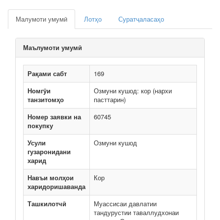
Малумоти умумӣ
Лотҳо
Суратҷаласаҳо
Маълумоти умумӣ
Рақами сабт
169
Номгӯи
Озмуни кушод: кор (нархи
танзитомҳо
пасттарин)
Номер заявки на
60745
покупку
Усули
Озмуни кушод
гузаронидани
харид
Навъи молҳои
Кор
харидоришаванда
Ташкилотчӣ
Муассисаи давлатии
тандурустии таваллудхонаи