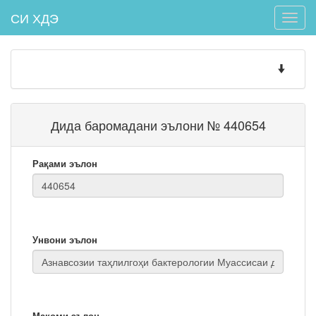
СИ ХДЭ
Toggle
naviga
Toggle
navigatio
Дида баромадани эълони № 440654
Рақами эълон
Унвони эълон
Мақоми эълон