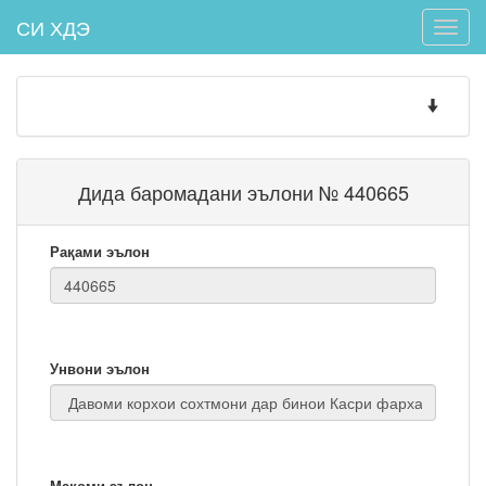
СИ ХДЭ
Toggle
naviga
Toggle
navigatio
Дида баромадани эълони № 440665
Рақами эълон
Унвони эълон
Мақоми эълон