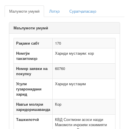
Малумоти умумӣ
Лотҳо
Суратҷаласаҳо
Маълумоти умумӣ
Рақами сабт
170
Номгӯи
Хариди мустақим: кор
танзитомҳо
Номер заявки на
60760
покупку
Усули
Хариди мустақим
гузаронидани
харид
Навъи молҳои
Кор
харидоришаванда
Ташкилотчӣ
КВД Сохтмони асоси назди
Макомоти ичроияи хокимияти