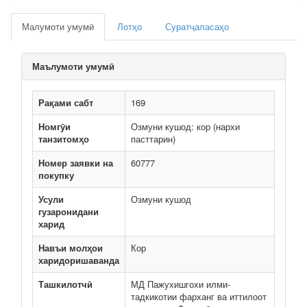
Малумоти умумӣ
Лотҳо
Суратҷаласаҳо
Маълумоти умумӣ
Рақами сабт
169
Номгӯи
Озмуни кушод: кор (нархи
танзитомҳо
пасттарин)
Номер заявки на
60777
покупку
Усули
Озмуни кушод
гузаронидани
харид
Навъи молҳои
Кор
харидоришаванда
Ташкилотчӣ
МД Пажухишгохи илми-
тадкикотии фарханг ва иттилоот