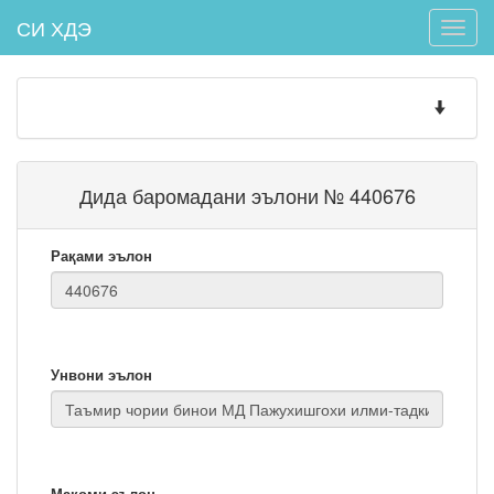
СИ ХДЭ
Toggle
naviga
Toggle
navigatio
Дида баромадани эълони № 440676
Рақами эълон
Унвони эълон
Мақоми эълон