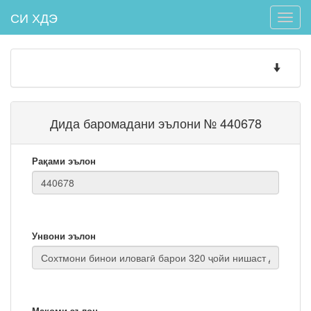
СИ ХДЭ
Toggle
naviga
Toggle
navigatio
Дида баромадани эълони № 440678
Рақами эълон
Унвони эълон
Мақоми эълон