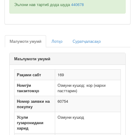
Эълони нав тартиб дода шуда
440678
Малумоти умумӣ
Лотҳо
Суратҷаласаҳо
Маълумоти умумӣ
Рақами сабт
169
Номгӯи
Озмуни кушод: кор (нархи
танзитомҳо
пасттарин)
Номер заявки на
60754
покупку
Усули
Озмуни кушод
гузаронидани
харид