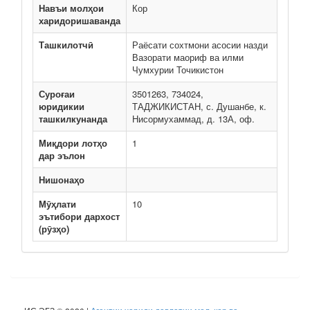
Навъи молҳои
Кор
харидоришаванда
Ташкилотчӣ
Раёсати сохтмони асосии назди
Вазорати маориф ва илми
Чумхурии Точикистон
Суроғаи
3501263, 734024,
юридикии
ТАДЖИКИСТАН, с. Душанбе, к.
ташкилкунанда
Нисормухаммад, д. 13А, оф.
Миқдори лотҳо
1
дар эълон
Нишонаҳо
Мӯҳлати
10
эътибори дархост
(рӯзҳо)